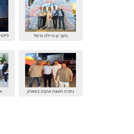
נחנך גן טיילת כרמל
לילות
נתניה חוגגת אהבה בפארק
א