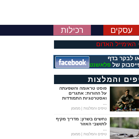
עסקים
רכילות
האימייל האדום
ו לבקר בדף
ייסבוק של
פלאשנט
פים והמלצות
פוסט טראומה והשפעתה
על ההורות: אתגרים
ואסטרטגיות התמודדות
...
טיפים והמלצות
| ממומן
נחשים בשרון: מדריך מקיף
לתושבי האזור
...
טיפים והמלצות
| ממומן