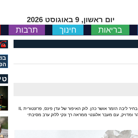
יום ראשון, 9 באוגוסט 2026
בריאות
חינוך
תרבות
בוא
הפ
טי
מזל טוב ובשעה טובה לעדן פינס שהתחתנה עם בחיר ליבה הזמר אושר כהן. לוק האיפור של עדן פינס, פרזנטורית IL
י, זוהר ומדויק, עם מעבר אלגנטי ממראה רך ונקי ללוק ערב מסיבתי