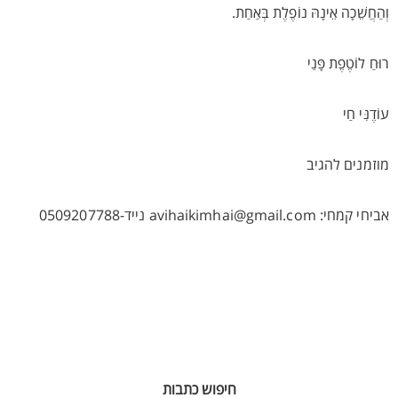
וְהַחֲשֵׁכָה אֵינָהּ נוֹפֶלֶת בְּאַחַת.
רוּחַ לוֹטֶפֶת פָּנַי
עוֹדֶנִּי חַי
מוזמנים להגיב
אביחי קמחי: avihaikimhai@gmail.com נייד-0509207788
חיפוש כתבות