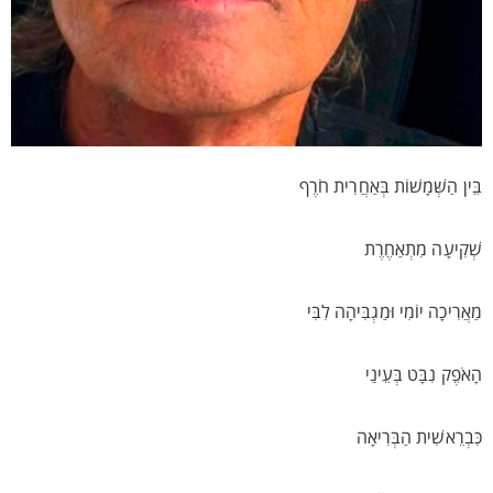
בֵּין הַשְּׁמָשׁוֹת בְּאַחֲרִית חֹרֶף
שְׁקִיעָה מִתְאַחֶרֶת
מַאֲרִיכָה יוֹמִי וּמַגְבִּיהָה לִבִּי
הָאֹפֶק נִבָּט בְּעֵינַי
כִּבְרֵאשִׁית הַבְּרִיאָה