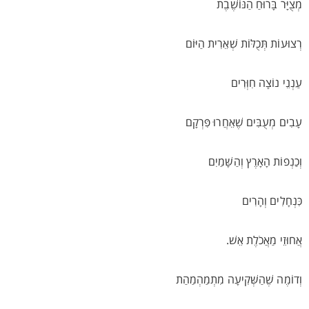
מְצֻיָּר בָּרוּחַ הַנּוֹשֶׁבֶת
רְצוּעוֹת תְּכֻלּוֹת שְׁאֵרִית הַיּוֹם
עַנְנֵי נוֹצָה חִוְּרִים
עָבִים מְעֻבִּים שֶׁאֵחֲרוּ פִּרְקָם
וְכַנְפוֹת הָאָרֶץ וְהַשָּׁמַיִם
כִּנְחָלִים וְהָרִים
אֲחוּזֵי מַאֲכֹלֶת אֵשׁ.
וְדוֹמֶה שֶׁהַשְּׁקִיעָה מִתְמַהְמַהַת