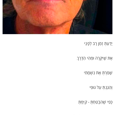
יָדַעַתְּ זְמַן רָב לְפָנַי
אֶת שֶׁיִּקְרֶה וּמַהִי הַדֶּרֶךְ
שָׁמַרְתְּ אֶת נִשְׁמָתִי
וְהֵגַנְתְּ עַל גּוּפִי
כְּפִי שֶׁהִבְטַחַתְּ - קִיַּמְתְּ