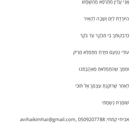
אֲנִי עֲדַיִן מִתְרַפֵּא מֵהַשֶּׁמֶשׁ
הַיּוֹרֶדֶת לַיָּם וְשָׁבָה לְהָאִיר
כִּדְבֵקוּתֵךְ בִּי מִבֹּקֶר עַד בֹּקֶר
עוֹדִי נִפְעָם מִיָּרֵחַ מִתְמַלֵּא מֵרֵיק
וּמִמְּךְ שֶׁהִתְמַלֵּאתְ מֵאַהֲבָתֵנוּ
לְאַחַר שֶׁרוֹקַנְתְּ עַצְמֵךְ אֶל תּוֹכִי
שׁוֹמֶרֶת נִשְׁמָתִי
אביחי קמחי: avihaikimhai@gmail.com, 0509207788