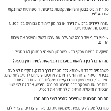
הנה כמה מהמצבים השכיחים שבהם הפתרון הזה נכון:
סגירת מינוס בבנק והלוואות קטנות בריביות דו ספרתיות שחונקות
את העו"ש.
עזרה לילדים ברכישת דירה או במימון לימודים גבוהים בלי לפגוע
בחסכונות הפנסיוניים.
שיפוץ מקיף של הנכס שמעלה את ערכו בשוק ומשפר את איכות
החיים.
השקעה במיזם עסקי חדש כשההון העצמי המזומן לא מספיק.
מה ההבדל בין הלוואות במערכת הבנקאית למימון חוץ בנקאי?
כשמנסים לקבל משכנתא לכל מטרה דרך הבנק, נתקלים לא פעם
בבירוקרטיה קשוחה וזמני המתנה ארוכים שיכולים להגיע לחודשים.
מצד שני, גופי מימון חוץ בנקאיים פועלים בגמישות רבה יותר
ובוחנים את העסקה דרך הדירוג הפיננסי היבש, אבל גם לפי שווי
הבטוחה והיכולת הריאלית להחזיר את הכסף.
מה הם הסיכונים שחייבים להכיר לפני החתימה?
כמו בכל פעולה פיננסית משמעותית, גם כאן יש צדדים שצריך לבחון