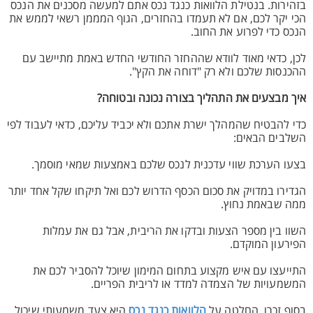
בזהירות. בנטילת הלוואות כנגד נכס אתם למעשה מסכנים את הנכס
הכי יקר לכם, אם לא תעמדו בהחזרים, הגוף המממן רשאי לממש את
הנכס כדי לפרוע את החוב.
לכן, כדאי מאוד לוודא שההחזר החודשי החדש באמת מתיישב עם
ההכנסות שלכם ולא רק "דוחה את הקץ".
איך מבצעים את התהליך בצורה נכונה ובטוחה?
כדי להבטיח שהמהלך ישרת אתכם ולא יכביד עליכם, כדאי לעבוד לפי
השלבים הבאים:
בצעו הערכת שווי עדכנית לנכס שלכם באמצעות שמאי מוסמך.
הגדירו במדויק את סכום הכסף הדרוש לכם ואל תיקחו שקל אחד יותר
ממה שבאמת נחוץ.
השוו בין מספר הצעות ובדקו את הריבית, אבל גם את עמלות
הפירעון המוקדם.
התייעצו עם איש מקצוע בתחום המימון שיוכל להסביר לכם את
המשמעויות של הצמדה למדד או לריבית הפריים.
בסוף זכרו, החלטה על
הלוואות כנגד נכס
היא צעד משמעותי שיכול