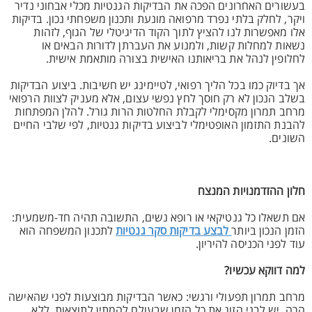
בעשורים האחרונים הפכה את הבדיקות הגנטיות מכלי אבחוני נדיר
ויקר, לחלק בלתי נפרד מרפואה מונעת ותכנון משפחתי נכון. בדיקות
אלו מאפשרות לנו להציץ לתוך הקוד הדיגיטלי של הגוף, לזהות
נשאות למחלות קשות, ולמנוע את העברתן לדורות הבאים או
לחלופין לנהל את בריאותנו האישית בצורה מותאמת אישית.
אך בדיוק כמו בכל הליך רפואי, לטיימינג יש חשיבות. ביצוע הבדיקות
בשלב הנכון לא רק חוסך לחץ נפשי עצום, אלא מעניק לצוות הרפואי
מרחב תמרון מקסימלי לקבלת החלטות הרות גורל. להלן המפתחות
להבנת התזמון האופטימלי לביצוע בדיקות גנטיות, לפי שלבי החיים
השונים.
חלון ההזדמנויות המנצח
אם תשאלו כל גנטיקאי או רופא נשים, התשובה תהיה חד-משמעית:
הזמן הנכון ביותר
לבצע בדיקות סקר גנטיות
לתכנון המשפחה הוא
עוד לפני הכניסה להיריון.
למה דווקא עכשיו?
מרחב תמרון תפעולי ורגשי: כאשר הבדיקות מבוצעות לפני שהאישה
הרה, יש לבני הזוג את כל הזמן שבעולם להמתין לתוצאות, ללא