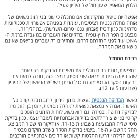
הלחץ המאפיין שעון חול של היריון פעיל.
אפשרויות טיפול מתקדמות: אם מתגלה כי שני בני הזוג נשאים של
אותה מחלה גנטית רציסיבית, עומדות בפניהם אפשרויות טכנולוגיות
מדהימות כגון PGT (אבחון גנטי טרום-השרשה). בתהליך זה,
מבצעים הפריה חוץ-גופית, בודקים את העוברים במעבדה ברמת ה-
DNA עוד לפני החזרתם לרחם, ומחזירים רק עוברים בריאים שאינם
נושאים את המחלה.
ברירת המחדל
במציאות, זוגות רבים מגלים את חשיבות הבדיקות רק לאחר
שהבדיקה הביתית מראה שני פסים. במצב כזה, חובה לתאם את
בדיקות הסקר הגנטי מוקדם ככל הניתן בשליש הראשון של ההיריון
(שבועות 5 עד 12).
כאשר
הבדיקה הגנטית
נעשית בזמן היריון, לרוב תבדק קודם כל
האישה. אם היא נמצאת נשאית למחלה מסוימת, יוזמן בן הזוג מיד
לבדיקה דחופה. במידה וגם הוא נשא, לוחות הזמנים הופכים
קריטיים: יש צורך לתאם בדיקות אבחנתיות לעובר עצמו, כגון בדיקת
סיסי שליה המבוצעת בשבועות 11-13, או דיקור מי שפיר המבוצע
החל מהשבוע ה-16. ביצוע בדיקות הסקר בשלב מוקדם מבטיח
שאם חלילה יידרשו החלטות קשות או הליכים אבחנתיים מורכבים,