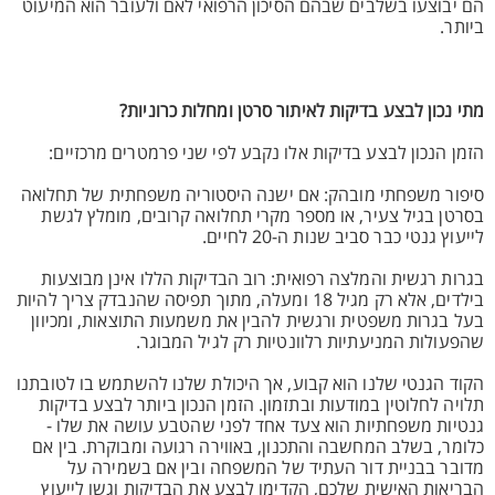
הם יבוצעו בשלבים שבהם הסיכון הרפואי לאם ולעובר הוא המיעוט
ביותר.
מתי נכון לבצע בדיקות לאיתור סרטן ומחלות כרוניות?
הזמן הנכון לבצע בדיקות אלו נקבע לפי שני פרמטרים מרכזיים:
סיפור משפחתי מובהק: אם ישנה היסטוריה משפחתית של תחלואה
בסרטן בגיל צעיר, או מספר מקרי תחלואה קרובים, מומלץ לגשת
לייעוץ גנטי כבר סביב שנות ה-20 לחיים.
בגרות רגשית והמלצה רפואית: רוב הבדיקות הללו אינן מבוצעות
בילדים, אלא רק מגיל 18 ומעלה, מתוך תפיסה שהנבדק צריך להיות
בעל בגרות משפטית ורגשית להבין את משמעות התוצאות, ומכיוון
שהפעולות המניעתיות רלוונטיות רק לגיל המבוגר.
הקוד הגנטי שלנו הוא קבוע, אך היכולת שלנו להשתמש בו לטובתנו
תלויה לחלוטין במודעות ובתזמון. הזמן הנכון ביותר לבצע בדיקות
גנטיות משפחתיות הוא צעד אחד לפני שהטבע עושה את שלו -
כלומר, בשלב המחשבה והתכנון, באווירה רגועה ומבוקרת. בין אם
מדובר בבניית דור העתיד של המשפחה ובין אם בשמירה על
הבריאות האישית שלכם, הקדימו לבצע את הבדיקות וגשו לייעוץ