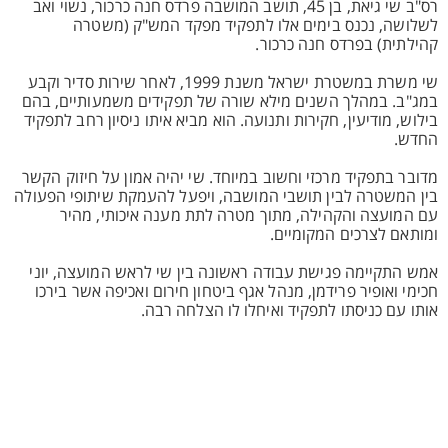
רס"ב שי גיאת, בן 45, תושב המושבה פרדס חנה כרכור, נשוי ואב
לשלושה, נכנס בימים אלו לתפקיד מפקד המש"ק (משטרה
קהילתית) בפרדס חנה כרכור.
שי משרת במשטרת ישראל משנת 1999, לאחר שירות סדיר וקבע
במג"ב. במהלך השנים מילא שורה של תפקידים משמעותיים, בהם
בילוש, מודיעין, חקירות ותנועה. הוא מביא איתו ניסיון רחב לתפקיד
החדש.
מדובר בתפקיד מרכזי וחשוב במיוחד. שי יהיה אמון על חיזוק הקשר
בין המשטרה לבין תושבי המושבה, ויפעל להעמקת שיתופי הפעולה
עם המועצה והקהילה, מתוך מטרה לתת מענה איכותי, מהיר
ומותאם לצרכים המקומיים.
אמש התקיימה פגישת עבודה ראשונה בין שי לראש המועצה, יוני
חכימי ואופיר פרידמן, מנהל אגף ביטחון חירום ואכיפה אשר בירכו
אותו עם כניסתו לתפקיד ואיחלו לו הצלחה רבה.