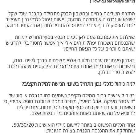
(צילום: Towfiqu barbhuiya )
החזרת השליטה בחיים ובחשבון הבנק מתחילה בהבנה שכל שקל
שיוצא או נכנס הוא החלטה מודעת, ויישום ניהול כלכלי נכון מאפשר
לכם להפסיק לרדוף אחרי המינוס ולהתחיל לתכנן את העתיד ברוגע.
שאלתם את עצמכם פעם לאן נעלם הכסף בסוף החודש למרות
שהכנסתם משכורת יפה? תוהים אולי איך אפשר לחסוך בלי להרגיש
שאתם מוותרים על כל הנאות החיים?
בארגון פעמונים אנחנו מלווים אלפי משפחות בדרך לשינוי הזה,
ובשורות הבאות נלמד אתכם את כל הכלים הפרקטיים שיעזרו לכם
לעשות סדר בבלגן.
למה ניהול כלכלי נכון מתחיל בשינוי הגישה למילה תקציב?
בשביל אנשים רבים המילה תקציב נשמעת כמו הגבלה או סוג של
"דיאטה" מעיקה, אבל בפועל, מדובר במפה שנותנת חופש אמיתי, כי
כשאתם יודעים בדיוק כמה כסף מוקצה לכל תחום, אתם יכולים
להוציא על מה שאתם באמת אוהבים בלי רגשות אשם.
אחד הכלים הפשוטים ביותר ליישום מיידי הוא שיטת 50/30/20,
שמחלקת את ההכנסה הפנויה בצורה הגיונית: