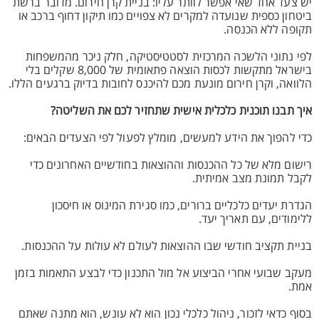
יש צעד אחד שאי אפשר לוותר עליו: בניית קרן חירום. מדובר ברשת
ביטחון כספית שנועדה למקרים לא צפויים כמו תיקון דחוף ברכב או
תקופה ללא הכנסה.
לפי נתוני הלשכה המרכזית לסטטיסטיקה, חלק ניכר מהמשפחות
בישראל מתקשות לכסות הוצאה פתאומית של 8,000 שקלים בלי
הלוואה, וקרן חירום מונעת מכם להיכנס לחובות בדיוק ברגעים הללו.
איך תבנו תוכנית כלכלית אישית שתחזיר לכם את השליטה?
כדי להפוך את הידע למעשים, מומלץ לפעול לפי הצעדים הבאים:
רישום מלא של כל ההכנסות וההוצאות בחודשיים האחרונים כדי
לקבל תמונת מצב אמיתית.
הגדרת יעדים כלכליים ברורים, כמו סגירת המינוס או חיסכון
ללימודים, עם תאריך יעד.
בניית תקציב חודשי שבו ההוצאות לעולם לא עולות על ההכנסות.
מעקב שבועי אחרי הביצוע אל מול התכנון כדי לבצע התאמות בזמן
אמת.
בסוף כדאי לזכור, ניהול כלכלי נכון הוא לא עונש, הוא מתנה שאתם