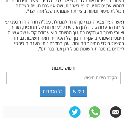
האמנות "לפתוח את הלב" ולאפשר לכל תלמיד באשר הוא הזדמנות
לממש את יכולותיו. היופי באמנות, שהיא יוצרת חוויית הצלחה
הכוללת סיפוק וגאווה ביצירת האמנותית שכל אחד יצר".
ראש העיר צביקה גנדלמן הודה למנהלת פסג"ה חדרה הדר גפני על
אירוח התערוכה. גנדלמן הדגיש כי, "עבודתם של מחנכים, מורים,
וצוותי חינוך העוסקים בחינוך המיוחד היא עבודת קודש של עשייה
חינוכית איכותית. אגף החינוך של העירייה רואה חשיבות גבוהה
בטיפול בילדי החינוך המיוחד, ואכן בחדרה ניתן מענה הוליסטי
לילדים במסגרות השונות מגיל הגן ועד בגרותם".
חיפוש כתבות
כל הכתבות