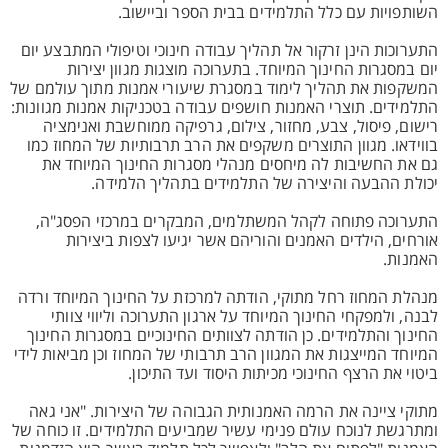
השותפויות עם כלל התלמידים בבית הספר וביישוב.
התערוכות הינן זרקור אל תהליך עבודה חינוכי וטיפולי המתבצע יום
יום במסגרות החינוך המיוחד. בתערוכה מוצגות מגוון יצירות
המשקפות את תהליך לימוד במסגרת שיעורי אמנות מתוך עולמם של
התלמידים. תוצרי האמנות חושפים עבודה בטכניקות אמנות מגוונות:
רישום, פיסול, צבע, מחזור, צילום, גרפיקה ממוחשבת ואנימציה
בווידאו. מגוון התוצרים משקפים את הרב תרבותיות של המחוז כמו
גם את החשיבות לה מיחסים מנהלי מסגרות החינוך המיוחד את
יכולת ההבעה והיצירה של התלמידים בתהליך הלמידה.
התערוכה פתוחה לקהל המשתלמים, המבקרים במרכזי הפסג"ה,
אורחים, הילדים האמנים והוריהם אשר יגיעו לצפות ביצירות
האמנות.
מנהלת המחוז רחל מתוקי, הודתה למרכזת על החינוך המיוחד ורדה
לבנה, ולמפקחי החינוך המיוחד על ארגון התערוכה וליווי צוותי
החינוך והתלמידים. כן הודתה לצוותים החינוכיים במסגרות החינוך
המיוחד המייצגות את המגוון הרב תרבותי של המחוז וכן מביאות לידי
ביטוי את הרצף החינוכי מכיתות היסוד ועד התיכון.
מתוקי ציינה את הרמה האמנותית הגבוהה של היצירות. "אני גאה
ומתרגשת לנוכח עולם פנימי עשיר שמביעים התלמידים. זו כוחה של