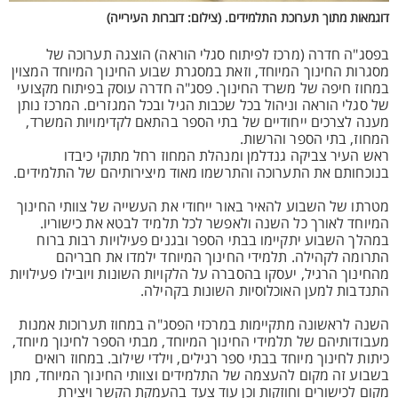
דוגמאות מתוך תערוכת התלמידים. (צילום: דוברות העירייה)
בפסג"ה חדרה (מרכז לפיתוח סגלי הוראה) הוצגה תערוכה של
מסגרות החינוך המיוחד, וזאת במסגרת שבוע החינוך המיוחד המצוין
במחוז חיפה של משרד החינוך. פסג"ה חדרה עוסק בפיתוח מקצועי
של סגלי הוראה וניהול בכל שכבות הגיל ובכל המגזרים. המרכז נותן
מענה לצרכים ייחודיים של בתי הספר בהתאם לקדימויות המשרד,
המחוז, בתי הספר והרשות.
ראש העיר צביקה גנדלמן ומנהלת המחוז רחל מתוקי כיבדו
בנוכחותם את התערוכה והתרשמו מאוד מיצירותיהם של התלמידים.
מטרתו של השבוע להאיר באור ייחודי את העשייה של צוותי החינוך
המיוחד לאורך כל השנה ולאפשר לכל תלמיד לבטא את כישוריו.
במהלך השבוע יתקיימו בבתי הספר ובגנים פעילויות רבות ברוח
התרומה לקהילה. תלמידי החינוך המיוחד ילמדו את חבריהם
מהחינוך הרגיל, יעסקו בהסברה על הלקויות השונות ויובילו פעילויות
התנדבות למען האוכלוסיות השונות בקהילה.
השנה לראשונה מתקיימות במרכזי הפסג"ה במחוז תערוכות אמנות
מעבודותיהם של תלמידי החינוך המיוחד, מבתי הספר לחינוך מיוחד,
כיתות לחינוך מיוחד בבתי ספר רגילים, וילדי שילוב. במחוז רואים
בשבוע זה מקום להעצמה של התלמידים וצוותי החינוך המיוחד, מתן
מקום לכישורים וחוזקות וכן עוד צעד בהעמקת הקשר ויצירת