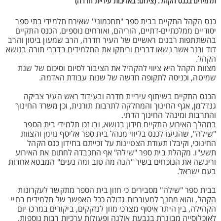
תלמידים בכנס הקהל. (צילום: באדיבות עיריית חדרה)
כנס הקהל התקיים בבית ספר "תחכמוני" שאירח תלמידי בתי ספר
יסודיים ממלכתיים-דתיים, הוריהם, ואורחים נוספים. הכנס התקיים
בהשתתפות רבנים ראשיים של העיר חדרה, הרב שמעון ביטון והרב
דוד ורנר אשר נשאו דברים וריתקו את התלמידים בדברי תורה בנושא
הקהל.
מצוות הקהל היא ציווי להקהיל את הציבור לסיום וסיכום של שנת
שמיטה, וכניסה לתקופה חדשה של שנות עבודת האדמה.
הכנס התקיים בשיתוף עיריית חדרה ובעידוד ראש העיר צביקה
גנדלמן, אגף החינוך והמחלקה לתרבות תורנית, וכן משרד החינוך
והתרבות ומינהל החינוך הדתי.
במהלך האירוע התקיים חידון בנושא, ובו זכו תלמידי בית הספר
"שילה", שהגיעו לכנס בליווי מנהל בית ספר אליסף נוימן והצוות
החינוכי, וקיבלו תעודת הצטיינות על זכייתם בחידון כנס הקהל
תשע"ו. מקהלת בית ספר "שילה" אף התכבדה לחתום את האירוע
וריגשה את הנוכחים בשיר "הנה מה טוב ומה נעים" המבטא אחדות
בעם ישראל.
בבית ספר "שילה" מסבירים כי חזון בית הספר מתקשר לעקרונות
הקהל, והוא מחנך למעורבות גדולה ככל האפשר של תלמידים בחיי
הקהילה, בין היתר איסוף מצרכי מזון לנזקקים, ביקורים במרכז יום
לאוכלוסייה מבוגרת בגבעת אולגה ופעולות ערכיות רבות נוספות.