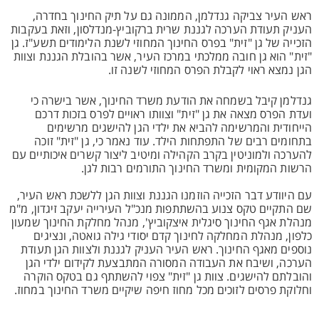
ראש העיר צביקה גנדלמן, הממונה גם על תיק החינוך בחדרה,
העניק תעודת הערכה לגננת שרית ברקוביץ-מנדלסון, וזאת בעקבות
הזכייה של גן "זית" בפרס החינוך המחוזי לשנת הלימודים תשע"ז. גן
"זית" הוא גן חובה ממלכתי במרכז העיר, אשר בהובלת הגננת וצוות
הגן נמצא ראוי לקבלת הפרס המחוזי לשנה זו.
גנדלמן קיבל בשמחה את הודעת משרד החינוך, אשר בישרה כי
ועדת הפרס מצאה את גן "זית" וצוותו ראויים לפרס בזכות דרכם
הייחודית והמרשימה להביא את ילדי הגן להישגים מרשימים
בתחומים רבים של התפתחות הילד. עוד נאמר כי, גן "זית" זוכה
להערכה ולמוניטין בקרב הקהילה ומיטיב ליצור קשרים איכותיים עם
הרשות המקומית ומשרד החינוך התורמים רבות לגן.
עם היוודע דבר הזכייה הוזמנו הגננת וצוות הגן ללשכת ראש העיר,
שם התקיים טקס צנוע בהשתתפות מנכ"ל העירייה יעקב זיגדון, מ"מ
מנהלת אגף החינוך סיגלית איצקוביץ', מנהל מחלקת החינוך שמעון
כלפון, מנהלת המחלקה לחינוך קדם יסודי גילה גואטה, ונציגים
נוספים מאגף החינוך. ראש העיר העניק לגננת ולצוות הגן תעודת
הערכה, ושיבח את העבודה המסורה המתבצעת לקידום ילדי הגן
והובלתם להישגים. צוות גן "זית" צפוי להשתתף גם בטקס הוקרה
וחלוקת פרסים לזוכים מכל מחוז חיפה שיקיים משרד החינוך במחוז.