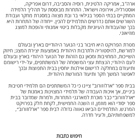
ארה"ב, אמריקה הלטינית, רוסיה והסביבה, דרום אפריקה,
אוסטרליה, אירופה וישראל. התחרות מבוססת על תהליך הלמידה
המתקיים בבתי הספר בגילאי בר ובת מצווה במסגרת מחקר ועבודת
השורשים אותם נדרשים התלמידים להכין. ייחודה של התחרות היא
בכך שהעבודות העיוניות מקבלות ביטוי אמנותי והופכות למוצג
מוזיאוני.
מטרת הפרויקט היא חיבור בני הנוער היהודיים בארץ ובעולם
למורשת, להיסטוריה ולתרבות היהודית באמצעות יצירת המצג; חיזוק
השייכות, המחויבות ומכאן גם הזהות של הנוער היהודי בארץ ובעולם
לעם היהודי; הנצחת עצי המשפחה של המשתתפים, על-ידי רישומם
ותיעודם במחלקה לרישום אילנות יוחסין בבית התפוצות ובכך
לאפשר המשך חקר ותיעוד המורשת היהודית.
בבית ספר "ארלוזורוב" ציינו כי כל המשתתפים הם תלמידי חטיבות
ביניים, אך איכות העבודה של תלמידי המצוינות באמנות של
״ארלוזורוב״ כבר מוכרת למארגני התחרות, ולמרות שמדובר בבית
ספר יסודי הוא מוזמן, זו השנה החמישית, לקחת חלק בפרויקט
המרגש. התלמידים הביאו גאווה גדולה לבית ספר "ארלוזורוב״,
למשפחותיהם, ולעיר חדרה.
חיפוש כתבות