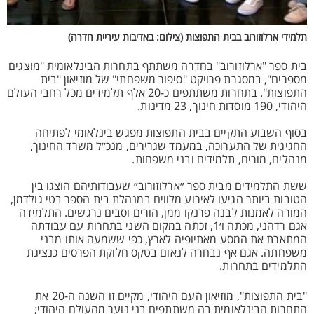
תלמידי ארלוזורוב בבית התפוצות (צילום: באדיבות עיריית חדרה)
בית ספר "ארלוזורוב" בחדרה משתתף בתחרות הבינלאומית "מוצגים
מספרים", במסגרת פרויקט "סיפור משפחתי" של מוזיאון "בית
התפוצות". בתחרות משתתפים כ-20 אלף תלמידים מכל רחבי העולם
היהודי, 190 מוסדות חינוך, 23 מדינות.
בסוף השבוע התקיים בבית התפוצות מפגש בינלאומי לפתיחה
החגיגית של התערוכה, במעמד שגרירים, מנכ״ל משרד החינוך,
מנהלים, מורים, תלמידים ובני משפחות.
ששת התלמידים מבית ספר ״ארלוזורוב״ שעבודותיהם הוצגו בין
הטובות ביותר הגיעו לאירוע מלווים במנהלת בית הספר בטי גולדמן,
המורה לאמנות לבנה פרנקו ממן, הורים וסבים נרגשים. התלמידה
אגם רדהני, מכתה ו׳1, זכתה במקום השני בתחרות עם עבודתה
המתארת את המסע מאתיופיה לארץ, כפי ששמעה אותו מבני
משפחתה. אגם אף נבחרה לנאום בטקס חלוקת הפרסים כנציגת
התלמידים בתחרות.
"בית התפוצות", מוזיאון העם היהודי, מקיים זו השנה ה-20 את
התחרות הבינלאומית בה משתתפים בני נוער מהעולם היהודי;