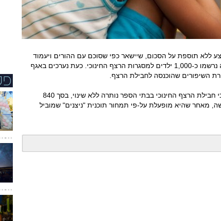
צע ללא תוספת על הסכום, שיישאר כפי שסוכם עם ההורים ויעמוד
על 840 שקלים. באגף החינוך מעדכנים כי עד כה נרשמו כ-1,000 ילדים למסגרות הרצף החינוכי. כעת נערכים באגף
רת השיפורים שהוכנסה לחבילת הרצף.
מנהלת מדור רצף חינוכי מירב ינקלביץ, מציינת כי חבילת הרצף החינוכי בבתי הספר נותרה ללא שינוי, בסך 840
עילות בימי חופשה, מאחר שהיא מופעלת על-פי תמחור תוכנית "ניצנים" שמוביל