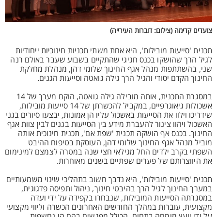
צועדים קדימה (צילום: דוברות העירייה)
תכנית 'סייעות מובילות', היא אחת משתי תכניות חינוכיות ייחודיות
לגיל הרך שהושקו בכנס חגיגי שהתקיים בשבוע שעבר באולם רנה
שני, בהשתתפות מנהל אגף החינוך שלומי דהן, מנהלת מחלקת
החינוך הקדם יסודי והגיל הרך גילה גואטה וסייעות הגנים.
במסגרת התכנית, אותה מובילה גילה גואטה, הוקם מערך של 14
אשכולות גיאוגרפיים, במקביל להכשרתן של 14 סייעות מובילות,
שידריכו וילוו את הסייעות באשכול עליו הן אמונות, יבצעו סיורים בגני
האשכול ויהוו צינור להעברת מידע בין הסייעות בגנים לבין צוות אגף
החינוך. בכנס אף הושקה תכנית 'שפת אם', תכנית חינוכית אותה
מוביל מנהל אגף החינוך שלומי דהן, העוסקת בטיפוח ההיבט
השפתי בקרב ילדים החל מגילאי חצי שנה במטרה לצמצם למינימום
את היווצרותם של פערים שפתיים בשנים מאוחרות.
תכנית 'סייעות מובילות', היא נדבך חשוב בתהליכי שינוי משמעותיים
במערך החינוך לגיל הרך בהיבטי חינוך, ניהול ותפיסה פדגוגית,
במסגרתה הסייעות המובילות, שנבחרו בקפידה על ידי ועדה
מקצועית, עוברות במהלך החודשים האחרונים הכשרה וליווי מקצועי
על ידי יועץ מומחה בתחום, הכולל מפגשים בהם הן נחשפות