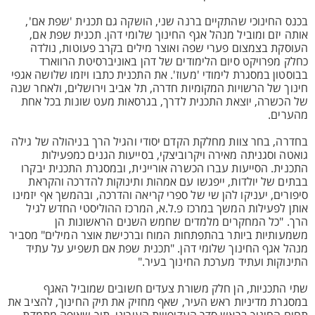
בכנס החינוכי שהתקיים ברנה שני, הושקה גם תכנית 'שפת אם',
אותה יזם ומוביל מנהל אגף החינוך שלומי דהן. תכנית שפת אם,
העוסקת בצמצום פערי שפה ואוצר מילים בקרב פעוטות, נולדה
כחלק מפרויקט סיום הלימודים של דהן באוניברסיטת הרווארד
בבוסטון במסגרת לימודי 'מעוז'. את התכנית כתבו ויזמו שלושה אגפי
חינוך של הרשויות המקומיות חדרה, תל אביב וירושלים, ולאחר שנה
של הכשרה, יוצאת התכנית לדרך, בגרסאות מעט שונות בכל אחת
מהערים.
בחדרה, בחר צוות מחלקת הקדם יסודי והגיל הרך בניהולה של גילה
גואטה וסגניתה מאירה ויקרוביצקי, בסייעות הגנים כמפעילות
התכנית. הסייעות עברו הכשרה אוריינית, ובמסגרת התכנית יבקרו
בבתים של יולדות, ייפגשו עם אמהות ותינוקות להדרכה והקראת
סיפורים, יעניקו להן שי של ספרי קריאה והדרכה, ובהמשך אף יזמינו
אותן לפעילות המשך במרכז פ.ל.א, המרכז ההוליסטי החדש לגיל
הרך. "כל המחקרים מלמדים שחמש השנים הראשונות הן
משמעותיות ביותר בהתפתחות המוח וברכישת אוצר המילים" מסביר
מנהל אגף החינוך שלומי דהן. "תכנית שפת אם תשפיע על עתיד
התינוקות ועתיד מערכת החינוך בעיר."
שתי התכניות, הן חלק משורת צעדים חשובים שמוביל האגף
במסגרת מדיניות ראש העיר, שאף מחזיק את תיק החינוך, להציב את