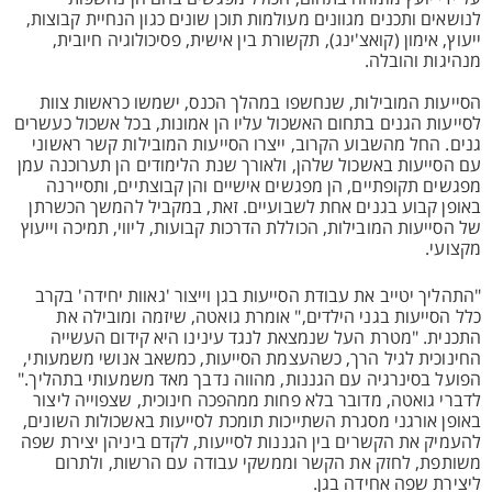
לנושאים ותכנים מגוונים מעולמות תוכן שונים כגון הנחיית קבוצות,
ייעוץ, אימון (קואצ'ינג), תקשורת בין אישית, פסיכולוגיה חיובית,
מנהיגות והובלה.
הסייעות המובילות, שנחשפו במהלך הכנס, ישמשו כראשות צוות
לסייעות הגנים בתחום האשכול עליו הן אמונות, בכל אשכול כעשרים
גנים. החל מהשבוע הקרוב, ייצרו הסייעות המובילות קשר ראשוני
עם הסייעות באשכול שלהן, ולאורך שנת הלימודים הן תערוכנה עמן
מפגשים תקופתיים, הן מפגשים אישיים והן קבוצתיים, ותסיירנה
באופן קבוע בגנים אחת לשבועיים. זאת, במקביל להמשך הכשרתן
של הסייעות המובילות, הכוללת הדרכות קבועות, ליווי, תמיכה וייעוץ
מקצועי.
"התהליך יטייב את עבודת הסייעות בגן וייצור 'גאוות יחידה' בקרב
כלל הסייעות בגני הילדים," אומרת גואטה, שיזמה ומובילה את
התכנית. "מטרת העל שנמצאת לנגד עינינו היא קידום העשייה
החינוכית לגיל הרך, כשהעצמת הסייעות, כמשאב אנושי משמעותי,
הפועל בסינרגיה עם הגננות, מהווה נדבך מאד משמעותי בתהליך."
לדברי גואטה, מדובר בלא פחות ממהפכה חינוכית, שצפוייה ליצור
באופן אורגני מסגרת השתייכות תומכת לסייעות באשכולות השונים,
להעמיק את הקשרים בין הגננות לסייעות, לקדם ביניהן יצירת שפה
משותפת, לחזק את הקשר וממשקי עבודה עם הרשות, ולתרום
ליצירת שפה אחידה בגן.