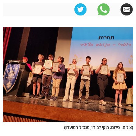
(צילום: צילום: מיקי לב רון, מנכ"ל המועדון)