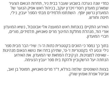
כמדי שנה נערכה בשבוע שעבר בבית ניר, תחרות הנואם הצעיר
שמארגן מועדון רוטרי זיכרון יעקב, בניהול ראש אפיק הנוער של
המועדון גרשון יוסף. השתתפו תלמידים מבתי הספר יעבץ, נילי,
חיטה וחורש.
האירוע התקיים בנוכחות ראש המועצה אלי אבוטבול, נשיא המועדון
אורי הוד, מנהלת מחלקת החינוך מרים פאנויאן, תלמידים, מורים,
חברי המועדון.
בתוך כך נמסר כי הזוכים בקטגורית כתות ה'-ו': שירי הבר מבית ספר
נילי ונטע לוי בקטגוריות ז'-ט', שתיהן בחרו את נושא הנאום מנהיגות
- שאיפה למצוינות. הן קיבלו המחאת שי המועדון. את האירוע
הנחתה יעל הרשקוביץ ולהקת בית ספר יעבץ הנעימה.
בצוות השופטים: שלמה בורלא, ד"ר מרים פאנויאן, חמוטל בן זאב,
אביטל אפרת ואמוץ שורק.