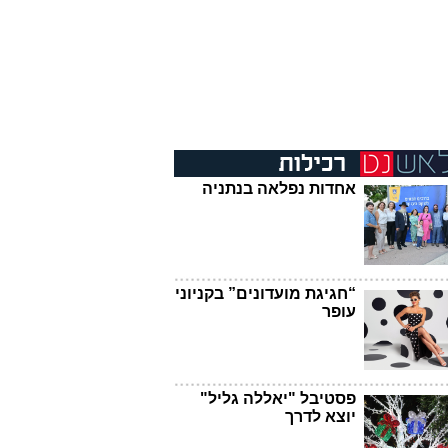
אחדות נפלאה בנתניה
“חגיגת מועדונים” בקניוני
עופר
פסטיבל "יאללה גליל"
יוצא לדרך