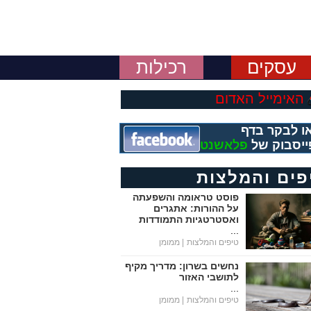
עסקים
רכילות
האימייל האדום
ו לבקר בדף
ייסבוק של
פלאשנט
פים והמלצות
פוסט טראומה והשפעתה
על ההורות: אתגרים
ואסטרטגיות התמודדות
...
טיפים והמלצות
| ממומן
נחשים בשרון: מדריך מקיף
לתושבי האזור
...
טיפים והמלצות
| ממומן