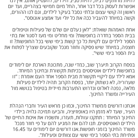
להיות מרותקים לבית, להיות סביב הילדים, להעסיק אותם. אין לנו
אפשרות לעסוק בכל דבר אחר, החל מיום חמישי בצהריים, ועד יום
ראשון זה קושי עצום ובלתי נסבל בעיקר לילדים, וגם לנו ההורים,
וקשה במיוחד להעביר ככה את כל יולי ועד אמצע אוגוסט".
אחת האמהות שואלת: "לאן נעלם יום שלם של פעילות וטיפולים
בבית הספר בחדרה בחופשות? ומי מחליט ומי מעז לסגור את בתי
הספר לילדים עם לקויות כל כך קשות בימי ששי בכל החופשות? זו
חוצפה, במיוחד שיש פסיקה וחוזר מנכל שקובעים שצריך לפתוח את
בית הספר בימי ששי".
בפסח הקרוב תיערך שוב, כמדי שנה, מתכונת הארכת יום לימודים
בחופשות לילדים אוטיסטים בכיתות תקשורת ובחינוך המיוחד.
אמא לילד עם ליקויי תקשורת מבית הספר אחד העם אומרת : "זו
שערוריה, לא נשתוק יותר, בפסח הקרוב תהיה לילדים פעילות
מלאה, נפנה לאלוט ונדרוש התערבות מיידית בטיפול בנושא מול
העירייה ומשרד החינוך.
אנחנו דורשים ממשרד החינוך, וכמו כן מראש העיר וחברי הנהלת
העיר, שעד לא מזמן היו באופוזיציה, והביעו תמיכה גלויה בילדי
החינוך המיוחד : תתקנו עוולות, תעזרו, ותשפרו את איכות החיים של
הילדים האוטיסטים. תנו להם את המגיע להם על פי חוזר מנכל
משרד החינוך בזמני חופשות.אנו דורשים יום לימודים עד 16.45
ופתיחת בתי הספר בימי ששי עם צוותים ופעילות".