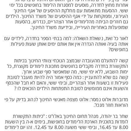
אחרות מחוץ לחדרה, מוסעים למסגרות הלימוד בחופשים בכל ימי
ששי. ההסעות מתואמות עם מחלקת ההיסעים של אגף החינוך
העירוני, ומפוקחות על ידי אגף ההיסעים של משרד החינוך. הילדים
גם חוזרים הביתה מהלימודים אחר הצהריים, כנדרש, בהסעות
שמופעלות באחריות העירייה, ובידיעת משרד החינוך.
לאור כל זאת, נשאלת השאלה: למה בבתי הספר בחדרה, לילדים עם
אותה בעיה ואותה הגדרה אין את אותם ימים ואותן שעות פעילות
בחופשים?
קשה להתעלם מהעובדה שבמצב הנוכחי צוותי החינוך בכיתות
התקשורת בחדרה מקבלים בחופשים מתכונת לימודים מקוצרת, כל
ימות השבוע, ללא ימי ששי, מה שמאפשר סוף שבוע ארוך.
קשה גם שלא להתעניין : כמה כסף אמור היה להיות מועבר לטובת
פעילות זו בשעות אחר הצהריים, ובימי ששי, והאם לא חבל שהכסף
והשעות אינם ממומשים לטובת התפתחות הילדים הזכאים לו ?
מדוברות אלוט נמסר: אלוט מצפה מאנשי החינוך לנהוג בדיוק על פי
הוראות חוזר מנכל.
שחר בר יהודה, מנהל תחום החינוך באלו"ט : "כיתות התקשורת
לומדות בתוכנית הארכת הלימודים בחופשות, בימים א-ה בין השעות
8.00 עד 16.45, ובימי ששי משעה 8.00 עד 12.45. זהו יום לימודים