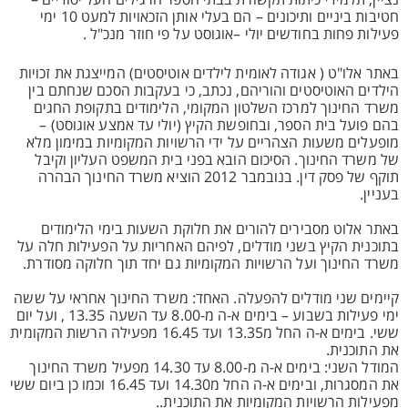
נציין, תלמידי כיתות תקשורת בבתי הספר הרגילים העל יסודיים –
חטיבות ביניים ותיכונים – הם בעלי אותן הזכאויות למעט 10 ימי
פעילות פחות בחודשים יולי –אוגוסט על פי חוזר מנכ"ל .
באתר אלו"ט ( אגודה לאומית לילדים אוטיסטים) המייצגת את זכויות
הילדים האוטיסטים והוריהם, נכתב, כי בעקבות הסכם שנחתם בין
משרד החינוך למרכז השלטון המקומי, הלימודים בתקופת החגים
בהם פועל בית הספר, ובחופשת הקיץ (יולי עד אמצע אוגוסט) –
מופעלים משעות הצהריים על ידי הרשויות המקומיות במימון מלא
של משרד החינוך. הסיכום הובא בפני בית המשפט העליון וקיבל
תוקף של פסק דין. בנובמבר 2012 הוציא משרד החינוך הבהרה
בעניין.
באתר אלוט מסבירים להורים את חלוקת השעות בימי הלימודים
בתוכנית הקיץ בשני מודלים, לפיהם האחריות על הפעילות חלה על
משרד החינוך ועל הרשויות המקומיות גם יחד תוך חלוקה מסודרת.
קיימים שני מודלים להפעלה. האחד: משרד החינוך אחראי על ששה
ימי פעילות בשבוע – בימים א-ה מ-8.00 עד השעה 13.35 , ועל יום
ששי. בימים א-ה החל מ13.35 ועד 16.45 מפעילה הרשות המקומית
את התוכנית.
המודל השני: בימים א-ה מ-8.00 עד 14.30 מפעיל משרד החינוך
את המסגרות, ובימים א-ה החל מ14.30 ועד 16.45 וכמו כן ביום ששי
מפעילות הרשויות המקומיות את התוכנית..