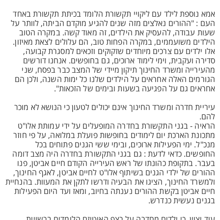
אמא נוספת לילד עם ליקויי תקשורת הלומד בכיתת תקשורת באחד
העם : "ההורים נאלצים מזה שנים להגיע מוקדם הביתה, לוותר על
שעות עבודה, להעסיק את הילדים, זה מאוד קשה. במקרה הטוב
הילדים משועממים, במקרה הפחות טוב, הם עלולים לצאת מאיזון.
אלו ילדים עם צרכים מיוחדים שזקוקים וזכאים למסגרת קבועה,
סדירה ועקבית, וימי לימוד ארוכים, גם בחופשים. אנחנו דורשים
מהעירייה ומשרד החינוך תיקון מיידי של המצב כבר בפסח, שני
הגורמים האלה אחראים על הילדים שלנו כל ימות השנה, ולכן הם
אחראים גם על הפגיעה בשעות ובימים של הזכאות".
עיריית חדרה ומשרד החינוך אינם יכולים לטעון כי הנושא לא מוכר
להם.
הראיה - בגני התקשורת בחדרה המופעלים על ידי עמותת אלו"ט
מתכונת הארכת יום לימודים בחופשות פועלת במלואה, על פי חוזר
מנכ"ל. ימי הפעילות ארוכים, ובימי ששי הגנים פתוחים בכל
החופשים. כדאי לדעת : גם בגני התקשורת בחדרה היה מצב דומה
בעבר. בתקופת כהונתו של ראש העירייה הקודם חיים אביטן, פנו
ההורים של ילדי הגנים בשיתוף אלו"ט לחיים אביטן, לאגף החינוך,
ולמשרד החינוך, הציגו את הבעיה ודרשו לתקן את המעוות. בהנחיית
חיים אביטן בקשת ההורים נענתה בחיוב, ומאז ועד היום הפעילות
בגנים נעשית כנדרש.
עוד יצוין, כי ילדים מחדרה על רצף האוטיזם הלומדים ברשויות