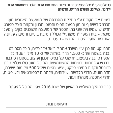
כרמל סלע: "היכל הספורט יהווה מקום התכנסות עבור מלכד ומשמעותי עבור
ילדינו". (צילום: האולם החדש. הדמיה)
בימים אלו מקודם ע"י מחלקת ההנדסה של המועצה האזורית חוף
הכרמל בשיתוף ומימון מפעל הפיס והטוטו תכנון והקמת היכל ספורט
חדש שישמש את שני בתי הספר של המועצה השוכנים בקיבוץ מעגן
מיכאל – בית הספר "המשותף" הכולל חטיבת ביניים וחטיבה עליונה
ואת בית הספר היסודי החדש – מעגנים.
הפרויקט מתוכנן ע"י משרד אמר-קוריאל אדריכלים, היכל הספורט
יבנה בשטח של כ- 1,500 מ"ר ובעלות של כ- 10 מיליון ₪. היכל
הספורט יבנה בעיצוב חדשני על בסיס תכנון ועיצוב בסטנדרט גבוה
ובדגש על נוחות ובטיחות המשתמשים. ההיכל ימוזג כולו ויכלול זירת
כדורסל תקנית בחיפוי פרקט, יציע צופים שיכיל 500 מקומות ישיבה,
חדר חוגים, חדרי הלבשה, שירותים, מלתחות לספורטאים ולשופטים,
חדרי אחסנה, מנהלה ועוד.
כבר במהלך השליש הראשון של שנת 2016 צפוי ההיכל להיפתח.
חיפוש כתבות