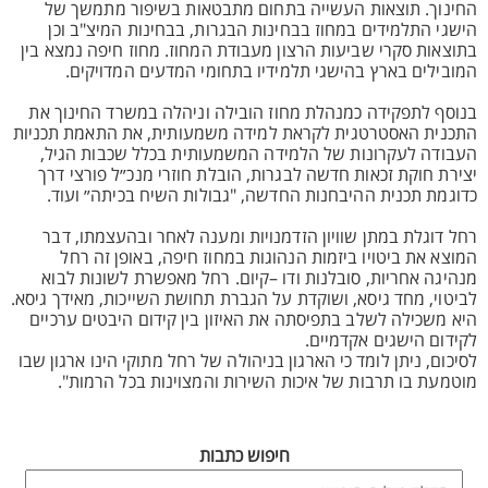
החינוך. תוצאות העשייה בתחום מתבטאות בשיפור מתמשך של
הישגי התלמידים במחוז בבחינות הבגרות, בבחינות המיצ"ב וכן
בתוצאות סקרי שביעות הרצון מעבודת המחוז. מחוז חיפה נמצא בין
המובילים בארץ בהישגי תלמידיו בתחומי המדעים המדויקים.
בנוסף לתפקידה כמנהלת מחוז הובילה וניהלה במשרד החינוך את
התכנית האסטרטגית לקראת למידה משמעותית, את התאמת תכניות
העבודה לעקרונות של הלמידה המשמעותית בכלל שכבות הגיל,
יצירת חוקת זכאות חדשה לבגרות, הובלת חוזרי מנכ״ל פורצי דרך
כדוגמת תכנית ההיבחנות החדשה, "גבולות השיח בכיתה״ ועוד.
רחל דוגלת במתן שוויון הזדמנויות ומענה לאחר ובהעצמתו, דבר
המוצא את ביטויו ביזמות הנהוגות במחוז חיפה, באופן זה רחל
מנהיגה אחריות, סובלנות ודו –קיום. רחל מאפשרת לשונות לבוא
לביטוי, מחד גיסא, ושוקדת על הגברת תחושת השייכות, מאידך גיסא.
היא משכילה לשלב בתפיסתה את האיזון בין קידום היבטים ערכיים
לקידום הישגים אקדמיים.
לסיכום, ניתן לומד כי הארגון בניהולה של רחל מתוקי הינו ארגון שבו
מוטמעת בו תרבות של איכות השירות והמצוינות בכל הרמות".
חיפוש כתבות