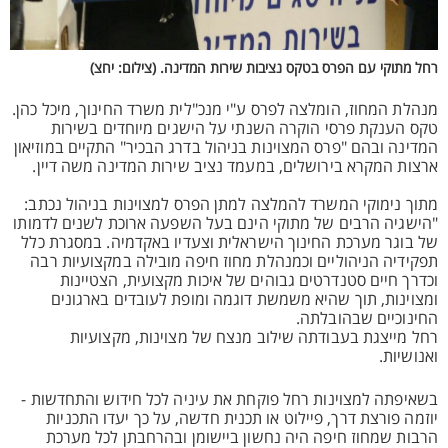
רחל מתוקי עם הפרס בטקס נציבות שירות המדינה. (צילום: יחצ)
מנהלת המחוז, הומלצה לפרס ע"י מנכ"לית משרד החינוך, מיכל כהן.
טקס הענקת פרסי הוקרה השנתי על הישגים מיוחדים בשירות
המדינה ובהם "פרס המצוינות בניהול בדרג הבכיר" התקיים במוזיאון
ארצות המקרא בירושלים, במעמד נציב שירות המדינה משה דיין.
מתוך נימוקי המשרד להמלצה למתן הפרס למצוינות בניהול נכתב:
"הישגיה הרבים של מתוקי הינם בעל השפעה ארוכת לשנים לדמותו
של בוגר מערכת החינוך הישראלית וצעדיו באקדמיה. במסגרת כלל
תפקידיה הניהוליים וכמנהלת מחוז חיפה מובילה במקצועיות רבה
וכדרך חיים סטנדרטים גבוהים של איכות מקצועית, הצטיינות
ומצוינות, תוך שהיא משמשת דוגמה ומופת לעובדים בארגונים
החינוכיים שבהובלתה.
רחל מייצגת בעבודתה שילוב מנצח של מצוינות, מקצועיות
ואנושיות.
בשאיפתה למצוינות רחל פוקחת את עיניה לכל חידוש והתחדשות -
יוזמה פורצת דרך, פיילוט או תכנית חדשה, על כך יעדו התכניות
הרבות שמחוז חיפה היה נחשון ביישומן ובהרחבתן לכל מערכת