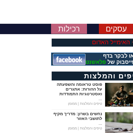
עסקים
רכילות
האימייל האדום
ו לבקר בדף
ייסבוק של
פלאשנט
פים והמלצות
פוסט טראומה והשפעתה
על ההורות: אתגרים
ואסטרטגיות התמודדות
...
טיפים והמלצות
| ממומן
נחשים בשרון: מדריך מקיף
לתושבי האזור
...
טיפים והמלצות
| ממומן