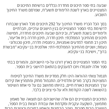
שבעה בתי ספר תיכונים מחדרה נכללים ברשימת התיכונים
המצטיינים בארץ לשנת הלימודים תשע"ח, שפרסם משרד החינוך
השבוע.
בסך הכל הכריז משרד החינוך על 292 תיכונים מכל הארץ שנבחרו
לרשימת בתי הספר המצטיינים בגין הישגים ערכיים, חברתיים
ולימודיים בשנת תשע"ח, וביניהם שבעה תיכונים מחדרה, חמישה
תיכונים מהחינוך הממלכתי: תיכון חדרה, תיכון חדרה בית אליעזר,
תיכון רב תחומי למדעים ואמנויות, גימנסיה חדרה, תיכון טכנולוגי
נעמת; ושניים מהחינוך הממלכתי-דתי: אולפנית בני עקיבא "מבשרת
ברוך", וישיבת בני עקיבא.
בתי הספר המצטיינים בארץ דורגו על-פי הישגיהם, והמורים בבתי
ספר אלה יתוגמלו ויזכו למענקים בהתאם להישגי בית הספר.
תגמול צוותי ההוראה הינו חלק ממדיניות משרד החינוך לטיפוח
המצוינות בקרב מורים ותלמידים. התגמול מחזק ומתמרץ את קידום
ערך המצוינות כאורח חיים, בהיותו מחושב גם על פי אחוז השיפור
בהשוואה לשנה הקודמת ולא על-פי ציונים בלבד.
התיכונים המצטיינים הם אלה שהישגיהם הם תוצאה של מאמץ
מתמשך, השקעה עקבית ומקדמת את עבודת הצוות בבית הספר,
היושרה הבית ספרית, טוהר הבחינות והאמון במורים ובציונים הבית