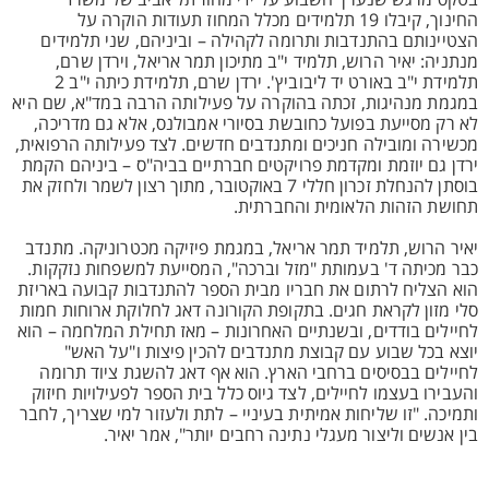
בטקס מרגש שנערך השבוע על ידי מחוז תל אביב של משרד
החינוך, קיבלו 19 תלמידים מכלל המחוז תעודות הוקרה על
הצטיינותם בהתנדבות ותרומה לקהילה – וביניהם, שני תלמידים
מנתניה: יאיר הרוש, תלמיד י"ב מתיכון תמר אריאל, וירדן שרם,
תלמידת י"ב באורט יד ליבוביץ'. ירדן שרם, תלמידת כיתה י"ב 2
במגמת מנהיגות, זכתה בהוקרה על פעילותה הרבה במד"א, שם היא
לא רק מסייעת בפועל כחובשת בסיורי אמבולנס, אלא גם מדריכה,
מכשירה ומובילה חניכים ומתנדבים חדשים. לצד פעילותה הרפואית,
ירדן גם יוזמת ומקדמת פרויקטים חברתיים בביה"ס – ביניהם הקמת
בוסתן להנחלת זכרון חללי 7 באוקטובר, מתוך רצון לשמר ולחזק את
תחושת הזהות הלאומית והחברתית.
יאיר הרוש, תלמיד תמר אריאל, במגמת פיזיקה מכטרוניקה. מתנדב
כבר מכיתה ד' בעמותת "מזל וברכה", המסייעת למשפחות נזקקות.
הוא הצליח לרתום את חבריו מבית הספר להתנדבות קבועה באריזת
סלי מזון לקראת חגים. בתקופת הקורונה דאג לחלוקת ארוחות חמות
לחיילים בודדים, ובשנתיים האחרונות – מאז תחילת המלחמה – הוא
יוצא בכל שבוע עם קבוצת מתנדבים להכין פיצות ו"על האש"
לחיילים בבסיסים ברחבי הארץ. הוא אף דאג להשגת ציוד תרומה
והעבירו בעצמו לחיילים, לצד גיוס כלל בית הספר לפעילויות חיזוק
ותמיכה. "זו שליחות אמיתית בעיניי – לתת ולעזור למי שצריך, לחבר
בין אנשים וליצור מעגלי נתינה רחבים יותר", אמר יאיר.