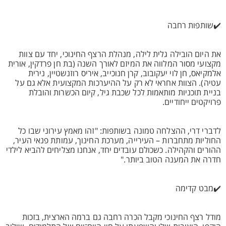
✔️שותפות רחבה
את היום הובילה גלית לילה, מנהלת הרצף החינוכי, יחד עם צוות
מקצועי מסור המלווה את המיזם לאורך השנה (בת חן פרדקין, אורית
אלמקיאס, חן לוי יעקובוב, קרן חנוכייב, איריס רוזנשטיין, נירית
עטיה). הצוות אחראי לא רק על ההיערכות המקצועית אלא גם על
בניית תוכניות מותאמות לכל שכבת גיל, קיום הכשרות והובלת
פרויקטים ייחודיים.
לדברי דרי, ההצלחה טמונה בשותפות: "זהו מאמץ עירוני שבו כל
החוליות מתחברות – העירייה, מערכת החינוך, עמותת פנאי העיר,
ההורים והקהילה. כשכולם עובדים יחד, אנחנו מצליחים להביא לילדי
חדרה את המענה הטוב ביותר."
✔️מבט קדימה
מודל רצף החינוכי מקבל הכרה רחבה גם ברמה הארצית, בזכות