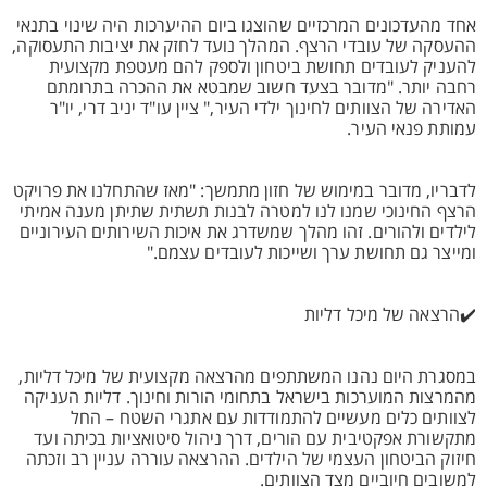
אחד מהעדכונים המרכזיים שהוצגו ביום ההיערכות היה שינוי בתנאי
ההעסקה של עובדי הרצף. המהלך נועד לחזק את יציבות התעסוקה,
להעניק לעובדים תחושת ביטחון ולספק להם מעטפת מקצועית
רחבה יותר. "מדובר בצעד חשוב שמבטא את ההכרה בתרומתם
האדירה של הצוותים לחינוך ילדי העיר," ציין עו"ד יניב דרי, יו"ר
עמותת פנאי העיר.
לדבריו, מדובר במימוש של חזון מתמשך: "מאז שהתחלנו את פרויקט
הרצף החינוכי שמנו לנו למטרה לבנות תשתית שתיתן מענה אמיתי
לילדים ולהורים. זהו מהלך שמשדרג את איכות השירותים העירוניים
ומייצר גם תחושת ערך ושייכות לעובדים עצמם."
✔️הרצאה של מיכל דליות
במסגרת היום נהנו המשתתפים מהרצאה מקצועית של מיכל דליות,
מהמרצות המוערכות בישראל בתחומי הורות וחינוך. דליות העניקה
לצוותים כלים מעשיים להתמודדות עם אתגרי השטח – החל
מתקשורת אפקטיבית עם הורים, דרך ניהול סיטואציות בכיתה ועד
חיזוק הביטחון העצמי של הילדים. ההרצאה עוררה עניין רב וזכתה
למשובים חיוביים מצד הצוותים.