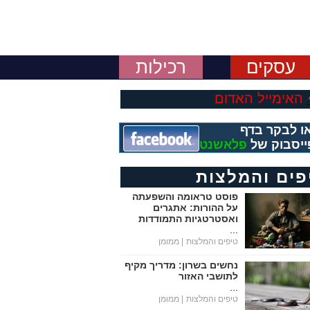
עסקים
רכילות
האימייל האדום
ו לבקר בדף
ייסבוק של
פלאשנט
פים והמלצות
פוסט טראומה והשפעתה
על ההורות: אתגרים
ואסטרטגיות התמודדות
...
טיפים והמלצות
| ממומן
נחשים בשרון: מדריך מקיף
לתושבי האזור
...
טיפים והמלצות
| ממומן