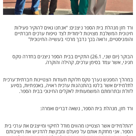
ורד חזן מנהלת בית הספר ניצנים: "אנחנו גאים להוקיר פעילות
חינוכית המשלבת מצוינות לימודית לצד טיפוח ערכים חברתיים
והומניסטיים, ורואה בכך נדבך מרכזי בעשייה החינוכית"
הבוקר (יום שני, 26.1) התקיים בבית הספר ניצנים בחדרה טקס
חגיגי, אשר עמד בסימן ערכים, קהילה והוקרה.
במהלך המפגש נערך טקס חלוקת תעודות הצטיינות חברתית־ערכית
לתלמידים אשר בלטו בהתנהגות ערכית ראויה, באכפתיות, בסיוע
לזולת ובתרומתם המשמעותית לאקלים החינוכי בבית הספר.
ורד חזן, מנהלת בית הספר, נשאה דברים ואמרה:
“התלמידים אשר הצטיינו מהווים מודל לחיקוי ומייצגים את ערכי בית
הספר. אני מחזקת אותם על פועלם ומבקשת להדגיש את חשיבותם