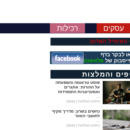
עסקים
רכילות
האימייל האדום
ו לבקר בדף
ייסבוק של
פלאשנט
פים והמלצות
פוסט טראומה והשפעתה
על ההורות: אתגרים
ואסטרטגיות התמודדות
...
טיפים והמלצות
| ממומן
נחשים בשרון: מדריך מקיף
לתושבי האזור
...
טיפים והמלצות
| ממומן