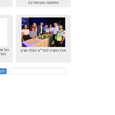
התופעה והטיפול בה
רגל סו
אות הוקרה למד״א הצלה שרון
הסיב