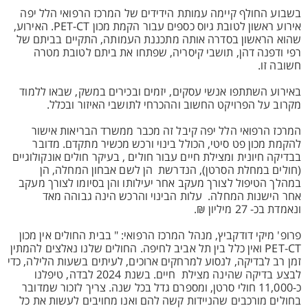
בשבוע החולף קיימה עמותת הידידים של המרכז הרפואי הלל יפה
אירוע ראשון לטובת גיוס כספים עבור הקמת מכון PET-CT. האירוע,
שהוא הראשון בסדרה אותה מתכננת העמותה, התקיים בביתם של
רפי ודפנה דהן, תושבי קיסריה, שפתחו את ביתם לטובת מטרה
חשובה זו.
באירוע השתתפו אנשי עסקים, יזמים ובכירים במשק, שבאו ללמוד
מקרוב על הפרויקט החשוב וההכרחי לתושבי האיזור ובכלל.
המרכז הרפואי הלל יפה קיבל זה מכבר ממשרד הבריאות אישור
להקמת מכון פט סיטי, הכולל בינוי ורכש מכשיר מתקדם. מדובר
בבדיקה חיונית ומצילת חיים עבור חולים , בעיקר חולים אונקולוגיים
(חולים במחלת הסרטן), הנדרשת הן לשם אבחון המחלה, הן
במהלך הטיפול לצורך מעקב אחר יעילותו והן בסיומו לצורך מעקב
אחר הישנות המחלה. עלות הבינוי והרכש הינה גבוהה מאד
ונאמדת בכ- 27 מיליון ₪.
פרופ' מיקי דודקביץ, מנהל המרכז הרפואי: " בבית החולים אין מכון
PET-CT ואין כלל בין תל אביב לחיפה. החולים שלנו נאלצים להמתין
זמן רב לבדיקה, לנסוע למרחקים ארוכים, לעיתים בשעות הלילה, כדי
לבצע בדיקה שהינה מצילת חיים. בשנת 2024 לבדה, טיפלנו
כ-11,000 חולי סרטן, ומספרם גדל בכל שנה. צריך לזכור שמדובר
בחולים מורכבים שהניידות קשה להם ואנו מחויבים לעשות את כל