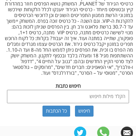
כרטיסי הגירוד של PLANET. המשחק נושא הפרסים חוזר במהדורת
קיץ ובטוויסט מיוחד - כרטיסי הגירוד יוענקו לכלל הלקוחות שירכשו
במזנוני הרשת ממגוון התפריטים השונים וכן לרוכשי הכרטיסים
להקרנות ה-VIP. וגם השנה - כל כרטיס זוכה בפרס. המשחק יימשך
עד ל-30.7 ברשת פלאנט ורב חן. בין הפרסים שניתן לזכות בהם:
מנוי לשישה כרטיסים מתנה, כרטיס VIP מתנה, כרטיס 1+1,
פופקורן, שתייה במתנה ועוד. איך זה יעבוד? בקלות: כל לקוח הרוכש
תפריט במזנון יקבל כרטיס גירוד. את הכרטיס עצמו מגרדים ומגלים
מה הפרס בו זכית. את הפרסים ניתן לממש החל מה-8 ועד ה-1.10.
ההשתתפות מגיל 18 ומעלה בלבד ובכפוף לתקנון. המשחק יושק
לצד סרטי הקיץ החדשים ובהם: "גנוב על החיים 4", "דדפול
ו-וולברין", "אי הפאפינים: חברים חדשים", "מרוסקים – גולסטאר
הסרט", "מטוסי על – הסרט", "בורדרלנדס" ועוד.
חיפוש כתבות
כל הכתבות