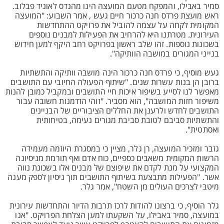
סמיר באבילו, והמפקח מטעם המועצה הינו מהנדס לאוניד פבלוב.
ראש מועצת פרדס חנה כרכור חיים געש , אמר השבוע: "המועצה
המקומית לקחה על עצמה להוביל את פרויקט ההתחדשות
העירונית. מטרתנו היא להרחיב את הפעילות למבנים נוספים
בשכונות נוספות. זהו שלב ראשון בפרויקט רחב היקף למען חידוש
בנייני המגורים במושבה הוותיקה".
געש מוסיף, כי פרדס חנה כרכור הינה מושבה וותיקה והתשתיות
ברובן הן בנות עשרות שנים. "שיתוף הפעולה החיובי עם התושבים
מאפשר לנו לסייע בשיפור איכות חיי התושבים ובמקביל כמובן להנות
משיפור חזות המושבה", הוא מסביר. "זוהי הזדמנות חשובה עבור
התושבים לחדש ולרענן את החללים הציבוריים של הבניינים
והתשתיות סביבם לטובת סביבת מגורים נעימה, בטיחותית
ואסתטית".
גזבר ומזכיר המועצה, רן גלר, מציין כי במסגרת היוזמה מעמידה
הרשות המקומית משאבים כספיים, כוח אדם ואף תורמת מניסיונה
המקצועי על מנת לקדם את שיפוצם של מבנים אלו בשכונת נווה
אשר. "הפעילות מתבצעת בשיתוף התושבים תוך ניסיון לספק מענה
מיטבי לצרכים העולים מן השטח", אמר גלר.
גלר הוסיף, כי ברצונו להודות לרכז תרבות הדיור והתחדשות עירונית
במועצה, סמיר באבילו, על השקעתו למען הצלחת הפרויקט. "אנו