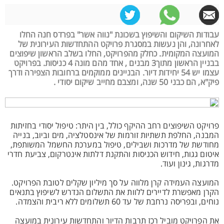
עבודות השיקום והשיפוץ בשכונת "נווה אשר" בפרדס חנה החלו
לאחרונה, והן נעשות במסגרת פרויקט ההתחדשות העירונית של
המועצה המקומית. כחלק מהפרויקט, החלו בשלב הראשון שיפוצים
בבניין הראשון מתוך3 מבנים , אחד מהם מונה 4 כניסות. בפרויקט
עצמו יש 54 יחידות דיור. הבניינים ממוקמים ברחובות הצפירה ודרך
פיק"א, הם כבני 50 שנה, ומצבם מחייב שיקום יסודי .
פרויקט השיפוצים רחב ההיקף כולל, בין היתר: טיפול יסודי בחזיתות
המבנה, החלפת תשתיות זורמות של אינסטלציה, מים וביוב, בנייה
מחודשת של מדרכות ושבילים, טיפול במערכת החשמל המשותפת,
איטום גגות, חידוש הכניסות והתקנת דלתות אינטרקום, צביעת חדרי
מדרגות, גינון ועוד.
המועצה העמידה קרן מלווה על סך מיליון שקלים לטובת הפרויקט.
הקרן מאפשרת לדיירים ללוות את התשלום הנדרש לשיפוץ בתנאים
נוחים, ובפריסה נרחבת של עד 60 תשלומים ללא ריבית והצמדה.
את הפרויקט מוביל רכז תרבות הדיור והתחדשות עירונית במועצה