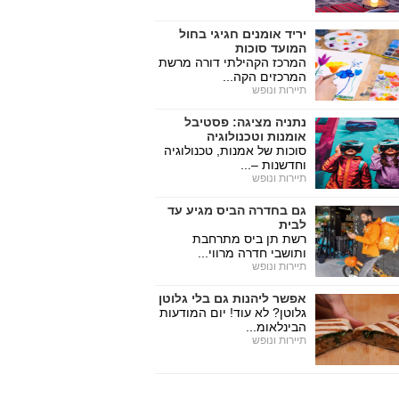
יריד אומנים חגיגי בחול
המועד סוכות
המרכז הקהילתי דורה מרשת
המרכזים הקה...
תיירות ונופש
נתניה מציגה: פסטיבל
אומנות וטכנולוגיה
סוכות של אמנות, טכנולוגיה
וחדשנות –...
תיירות ונופש
גם בחדרה הביס מגיע עד
לבית
רשת תן ביס מתרחבת
ותושבי חדרה מרווי...
תיירות ונופש
אפשר ליהנות גם בלי גלוטן
גלוטן? לא עוד! יום המודעות
הבינלאומ...
תיירות ונופש