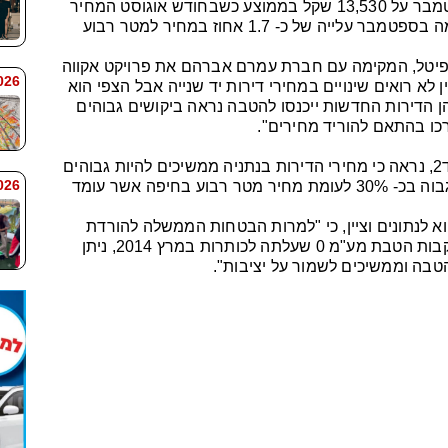
מחיר מטר רבוע בנתניה עמד בחודש ספטמבר על 13,530 שקל בממוצע כשבחודש אוגוסט המחיר
היה 13,305. בהשוואה בין המחירים נרשמה בספטמבר עלייה של כ- 1.7 אחוז במחיר למטר רבוע
פיטל, המקימה עם חברת עמרם אברהם את פרויקט אקווה
 7:59
 לא רואים שינויים במחירי דירות יד שנייה אבל הצפי הוא
מ 0 באותן ערים בהן הדירות החדשות ייכנסו להטבה נראה ביקושים גבוהים
רכו בהתאם להוריד מחירים".
לצד היציבות שנרשמה, על פי נתוני מדד יד2, נראה כי מחירי הדירות בנתניה ממשיכים להיות גבוהים
 7:58
מאוד. לשם ההשוואה מחיר מטר בנתניה גבוה בכ- 30% לעומת מחיר מטר רבוע בחיפה אשר עומד
תר יד2 התייחס אף הוא לנתונים וציין, כי "למרות הבטחות הממשלה להורדת
מחירים ולמרות הקיפאון בשוק הנדל"ן בעקבות הטבת מע"מ 0 שעלתה לכותרות במרץ 2014, ניתן
טבה וממשיכים לשמור על יציבות".