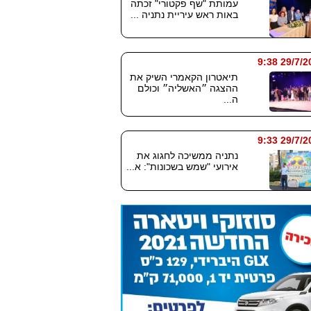
עמותת "שף פקטורי" זכתה
באות ראש עיריית נתניה ...
29/7/2026
תיאטרון הקאמרי השיק את
ההצגה ״האשליה״ וכולם
ה...
29/7/2026
נתניה ממשיכה לחגוג את
אירועי "שמש בשכונות": א...