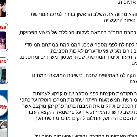
אתיופיה.
 והוא מהווה את השלב הראשון בדרך למרכז המורשת
 באזור התעשייה.
 9:38
הרחבת התב"ר בהתאם לעלותו הכוללת של ביצוע הפרויקט,
 לקהילה לפני מספר שנים, הממוקמת במתחם המוסדי
ביניהם מע"ש ואיגוד ערים לאיכות הסביבה.
, תיעוד ולימוד המורשת, שטחי אכסון, משרדים ומחסנים,
 9:33
ים.
הקהילה האתיופית שנכחו בישיבת המועצה והמתינו
צה.
עיר הקודמת הקצתה לפני מספר שנים קרקע לעמותת
ז מורשת. המשמעות הייתה שהקמת המרכז הוטלה על כתפי
ת הכספים ולהקים את המבנה בתוך פרק זמן מוקצב אשר
תושב לרשות העירייה. אף על פי שמאז ההקצאה עברו
 הסכום הדרוש, והחלום להקים מרכז מורשת הלך
ילה האתיופית בחדרה, והודיע שהעירייה תקים על