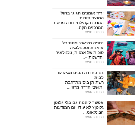
יריד אומנים חגיגי בחול
המועד סוכות
המרכז הקהילתי דורה מרשת
המרכזים הקה...
תיירות ונופש
נתניה מציגה: פסטיבל
אומנות וטכנולוגיה
סוכות של אמנות, טכנולוגיה
וחדשנות –...
תיירות ונופש
גם בחדרה הביס מגיע עד
לבית
רשת תן ביס מתרחבת
ותושבי חדרה מרווי...
תיירות ונופש
אפשר ליהנות גם בלי גלוטן
גלוטן? לא עוד! יום המודעות
הבינלאומ...
תיירות ונופש