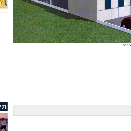
ירייה
תי