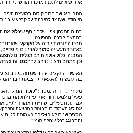
אלף שקלים לתכנון מרכז המורשת ליהדות 
התב"ר אושר ברוב קולות במועצת העיר ,
הייחודי, שעומד להיבנות על קרקע עירונית
בתום התכנון צפוי שלב נוסף שיכלול את 
בהתאם לתכנון המפורט.
מרכז המורשת ייבנה על הקרקע שהובטחה
באזור התעשייה סמוך לארגונים מוסדיים, 
המבנה יכלול אולמות רב תכליתיים לתצוגה
וכן מתחם חיצוני נרחב להתכנסויות ואירוע
האישור התקציבי עורר שמחה בקרב נציגי 
בהתרגשות להעלאתו להצבעת חברי המוע
מעיריית חדרה נמסר : "כזכור, הנהלת ה
פעילים למען יהודי אתיופיה להקמת מרכ
עמותת הפעילים, שהייתה אמורה לגייס א
אם לא תעמוד בו תבוטל ההקצאה והקרקע 
מספר שנים לא הצליחה העמותה לגייס את
והתפוגג ככל שחלף הזמן".
ראש העיר צביקה גנדלמן נחלץ לעזרת הקה