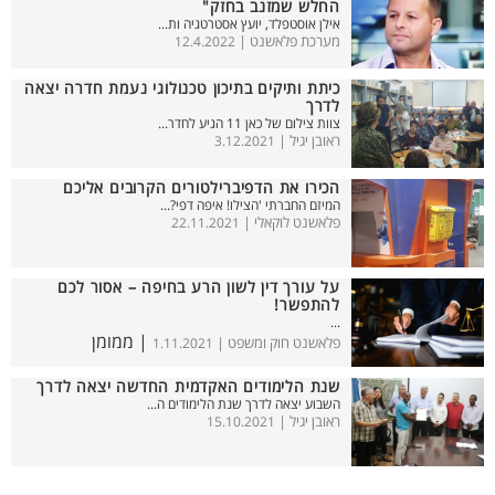
החלש שמזנב בחזק"
אילן אוסטפלד, יועץ אסטרטגיה ות...
מערכת פלאשנט |
12.4.2022
כיתת ותיקים בתיכון טכנולוגי נעמת חדרה יצאה
לדרך
צוות צילום של כאן 11 הגיע לחדר...
ראובן יגיל |
3.12.2021
הכירו את הדפיברילטורים הקרובים אליכם
המיזם החברתי 'הצילו! איפה דפי?...
פלאשנט לוקאלי |
22.11.2021
על עורך דין לשון הרע בחיפה – אסור לכם
להתפשר!
...
| ממומן
פלאשנט חוק ומשפט |
1.11.2021
שנת הלימודים האקדמית החדשה יצאה לדרך
השבוע יצאה לדרך שנת הלימודים ה...
ראובן יגיל |
15.10.2021