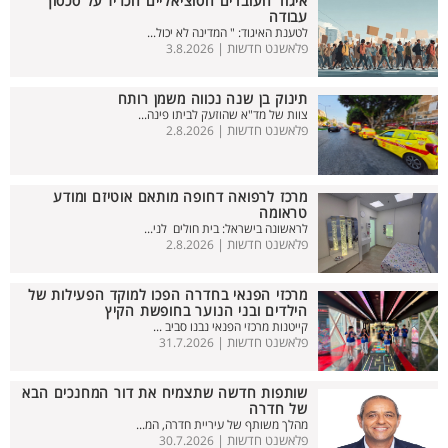
איגוד העובדים הסוציאליים הכריז על סכסוך
עבודה
לטענת האיגוד: " המדינה לא יכול...
פלאשנט חדשות |
3.8.2026
תינוק בן שנה נכווה משמן רותח
צוות של מד"א שהוזעק לביתו פינה...
פלאשנט חדשות |
2.8.2026
מרכז לרפואה דחופה מותאם אוטיזם ומודע
טראומה
לראשונה בישראל: בית חולים לני...
פלאשנט חדשות |
2.8.2026
מרכזי הפנאי בחדרה הפכו למוקד הפעילות של
הילדים ובני הנוער בחופשת הקיץ
קייטנות מרכזי הפנאי נבנו סביב ...
פלאשנט חדשות |
31.7.2026
שותפות חדשה שתצמיח את דור המחנכים הבא
של חדרה
מהלך משותף של עיריית חדרה, המ...
פלאשנט חדשות |
30.7.2026