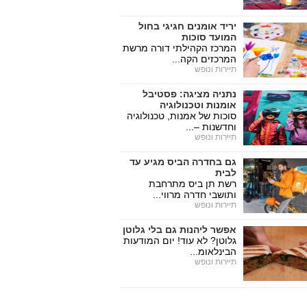
יריד אומנים חגיגי בחול
המועד סוכות
המרכז הקהילתי דורה מרשת
המרכזים הקה...
תיירות ונופש
נתניה מציגה: פסטיבל
אומנות וטכנולוגיה
סוכות של אמנות, טכנולוגיה
וחדשנות –...
תיירות ונופש
גם בחדרה הביס מגיע עד
לבית
רשת תן ביס מתרחבת
ותושבי חדרה מרווי...
תיירות ונופש
אפשר ליהנות גם בלי גלוטן
גלוטן? לא עוד! יום המודעות
הבינלאומ...
תיירות ונופש