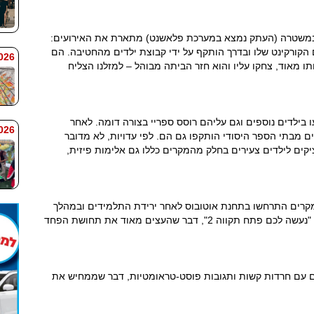
במשטרה (העתק נמצא במערכת פלאשנט) מתארת את האירועים:
ר הביתה עם הקורקינט שלו ובדרך הותקף על ידי קבוצת ילדים מהחטיבה. הם
 7:59
תו מאוד, צחקו עליו והוא חזר הביתה מבוהל – למזלנו הצליח
 בילדים נוספים וגם עליהם רוסס ספריי בצורה דומה. לאחר
 7:58
ם מבתי הספר היסודי הותקפו גם הם. לפי עדויות, לא מדובר
ים לילדים צעירים בחלק מהמקרים כללו גם אלימות פיזית,
מקרים התרחשו בתחנת אוטובוס לאחר ירידת התלמידים ובמהלך
האירועים נאמרו כלפיהם אמירות מאיימות כגון: "נעשה לכם פתח תקווה 2", דבר שהעצים מאוד את תחושת הפחד
 עם חרדות קשות ותגובות פוסט-טראומטיות, דבר שממחיש את