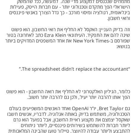
מתמחים שנכנסים למקצוע מדי שנה. למעשה, ככל שהמשק
הישראלי הפך מתקדם וטכנולוגי יותר - עם חברות הייטק, פעילות
בינלאומית, רגולציה ומיסוי מורכב - כך גדל הצורך באנשי פיננסים
ורואי חשבון.
וזה בדיוק העניין: האקסל לא החליף את רואי החשבון. הוא פשוט
שינה להם את התפקיד. העיתונאי Ezra Klein כתב לאחרונה בטור
שפורסם ב-New York Times את אחד המשפטים המדויקים ביותר
בנושא:
“The spreadsheet didn’t replace the accountant.”
כלומר, הגיליון האלקטרוני לא החליף את רואה החשבון - הוא פשוט
הפך אותו להרבה יותר יעיל, ולכן גם להרבה יותר חשוב.
גם Bret Taylor, יו”ר OpenAI ואחד האנשים המשפיעים בעולם
הטכנולוגיה, משתמש בדיוק באותה אנלוגיה. לדבריו, אנשים חשבו
שאקסל יצמצם את מקצוע ראיית החשבון, אבל בפועל הוא גרם
ליותר חברות להשתמש בשירותים פיננסיים, ליותר ניתוחים
להתבצע וליותר עבודה להיווצר. טיילור טוען שהבינה המלאכותית