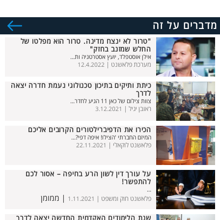
מדברים על זה
"טרור לא ינצח מדינה. טרור הוא מפלטו של
החלש שמזנב בחזק"
אילן אוסטפלד, יועץ אסטרטגיה ות...
מערכת פלאשנט |
12.4.2022
כיתת ותיקים בתיכון טכנולוגי נעמת חדרה יצאה
לדרך
צוות צילום של כאן 11 הגיע לחדר...
ראובן יגיל |
3.12.2021
הכירו את הדפיברילטורים הקרובים אליכם
המיזם החברתי 'הצילו! איפה דפי?...
פלאשנט לוקאלי |
22.11.2021
על עורך דין לשון הרע בחיפה – אסור לכם
להתפשר!
...
| ממומן
פלאשנט חוק ומשפט |
1.11.2021
שנת הלימודים האקדמית החדשה יצאה לדרך