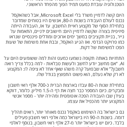
הטכנולוגיה עובדת כמעט תמיד הפוך מהפחד הראשוני.
היום קשה לדמיין משרד בלי Microsoft Excel, אבל כשהאקסל
נכנס לעולם העבודה בשנות ה-80, אנשים היו בטוחים שמדובר
בתחילת הסוף של מקצוע ראיית החשבון. עד אז, העבודה הייתה
סיזיפית בצורה שקשה לדמיין היום: חישובים ידניים, התאמות על
נייר, בניית תקציבים במשך ימים ארוכים ומודלים פיננסיים שנראו
כמו פרויקט הנדסי. ואז הגיע האקסל, ובבת אחת משימות של שעות
הפכו למשימות של דקות.
התחזיות באותה תקופה נשמעו כמעט זהות למה ששומעים היום על
AI. “אם מחשב יודע לחשב ולעשות טבלאות - למה בכלל צריך רואה
חשבון?” אלא שבפועל קרה משהו שאף אחד לא ציפה לו: המקצוע
לא רק שלא נעלם, הוא פשוט התפוצץ בגודל שלו.
בתחילת שנות ה-80 עבדו בארצות הברית כ-700 אלף רואי חשבון
ומבקרים. כיום המספר כבר חצה את רף ה-1.5 מיליון. כלומר, דווקא
בעידן שבו העבודה הפכה אוטומטית ומהירה יותר - מספר אנשי
המקצוע יותר מהכפיל את עצמו.
גם בישראל בה השימוש באקסל נכנס מאוחר יותר, רואים תהליך
דומה. בשנות ה-90 היו בישראל כמה אלפי רואי חשבון פעילים
בלבד. כיום יש בישראל יותר מ-27 אלף רואי חשבון, בנוסף לאלפי