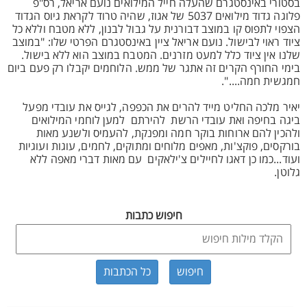
בסטורי באינסטגרם שהעלה חייל המילואים נועם אריאל, רס"פ
פלוגה גדוד מילואים 5037 של אגוז, שהיה טרוד לקראת גיוס הגדוד
הצפוי לתפוס קו במוצב דבורנית על גבול לבנון, ללא מטבח וללא כל
ציוד ראוי לבישול. נועם אריאל ציין באינסטגרם הפרטי שלו: "במוצב
שלנו אין ציוד כלל למעט מזרנים. המטבח במוצב הוא ללא בישול.
בימי החורף הקרים זה אתגר של ממש. הלוחמים יקבלו רק פעם ביום
חמגשית חמה....".
יאיר מלכה החליט מייד להרים את הכפפה, לגייס את עובדי מפעל
ביגה בחיפה ואת עובדי הרשת להירתם למען לוחמי המילואים
ולהכין להם ארוחות בוקר חמה ומפנקת, להעמיס ולשנע מאות
בורקסים, פוקצ'ות, מאפים מלוחים ומתוקים, לחמים, עוגות ועוגיות
ועוד...כמו כן דאגו לחיילים צ'ילאקים עם מאות דברי מאפה ללא
גלוטן.
חיפוש כתבות
כל הכתבות