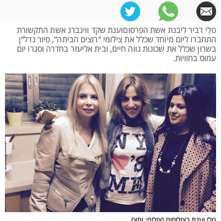
טלי דביר ליבנת אשת הפרסוםוענת שקד ווינברג אשת התקשורת
התחברו ליום מיוחד שכלל את צילומי "רוצים הביתה", סיור נדל"ן
בשרון שכלל את שכונות נווה חיים, ובית אליעזר בחדרה וסגרו יום
עמוס בחוויות.
טלי וענת בצילומים (צילום: יחצ)