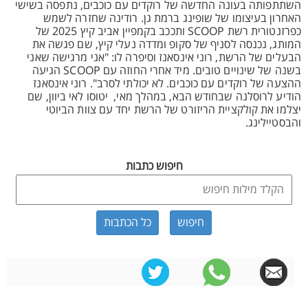
השתתפותה בעונה החדשה של רוקדים עם כוכבים, נתפסה בשישי
האחרון בעיצומו של שופינג ברמת גן. רודינה שחזרה לשמש
כפרזנטורית רשת SCOOP ותככב בקמפיין אביב קיץ 2025 של
המותג, נכנסה לסניף של סקופ ומדדה נעלי קיץ, שם פגשה את
הבעלים של הרשת, רוני אינסאנז וסיפרה לו: "אני מרגישה שאני
בשנה של שינויים טובים. מיד אחרי החוזה עם SCOOP הגיעה
ההצעה של רוקדים עם כוכבים. לא יכולתי לסרב". רוני אינסאנז
הודיע לרוסלנה שבחודש הבא, במהלך מאי, יטוסו לאי ביוון, שם
יצלמו את קולקציית הריזורט של הרשת יחד עם צוות הביוטי
והבסטיילינג.
חיפוש כתבות
כל הכתבות