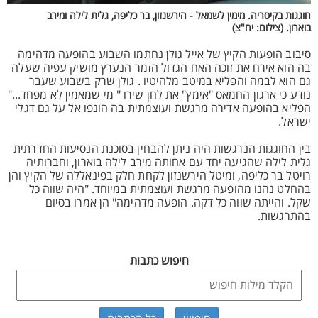
חוגגות בקיסריה. מימין לשמאל - הירשנזון, בר כליפה, גלית לילה ומירב
בוארון. (צילום: יח"צ)
סיבוב הופעות הקיץ של אייל גולן נחתמו השבוע בהופעה מדהימה
בה הוא אירח את זוכה האח הגדול הזמר הנערץ מושיק עפיה שעלה
גם הוא לבמה והפליא במיטב מלהיטיו . גולן שרק בשבוע שעבר
נודע כי ארגון החמאס "אימץ" את לחן שירו " מי שמאמין לא מפחד..."
הפליא בהופעה אדירה מרגשת ועוצמתית בה הונפו אל על גם דגלי
ישראל.
בין החוגגות הנרגשות היה ניתן להבחין בסוכנת הנסיעות החדרתית
גלית לילה שהגיעה יחד עם אחותה מירב לילה בוארון, וחברותיה
רויטל בר כליפה, ומיטל הירשנזון לקחת חלק בפינאללה של הקיץ והן
בהחלט נהנו מהופעה מרגשת ועוצמתית במיוחד. "היה שווה כל
שקל. והייתה שווה כל דקה. הופעה מדהימה" הן אמרו בסיום
בהתרגשות.
חיפוש כתבות