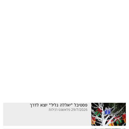
פסטיבל "יאללה גליל" יוצא לדרך
29/7/2026 פלאשנט רכילות