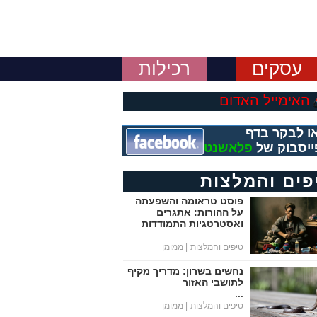
עסקים
רכילות
האימייל האדום
ו לבקר בדף
ייסבוק של
פלאשנט
פים והמלצות
פוסט טראומה והשפעתה
על ההורות: אתגרים
ואסטרטגיות התמודדות
...
טיפים והמלצות
| ממומן
נחשים בשרון: מדריך מקיף
לתושבי האזור
...
טיפים והמלצות
| ממומן