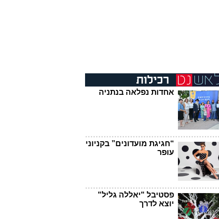
אחדות נפלאה בנתניה
“חגיגת מועדונים” בקניוני
עופר
פסטיבל "יאללה גליל"
יוצא לדרך