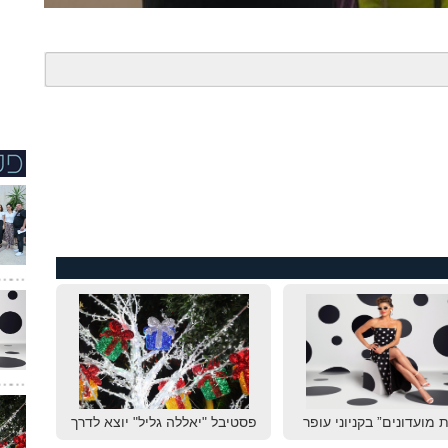
 מועדונים” בקניוני עופר
פסטיבל "יאללה גליל" יוצא לדרך