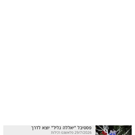
פסטיבל "יאללה גליל" יוצא לדרך
29/7/2026 פלאשנט רכילות