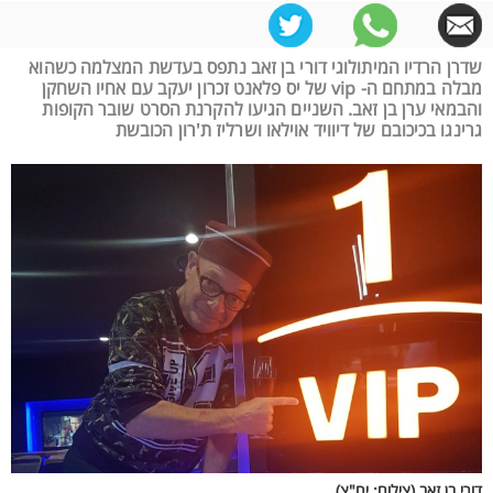
שדרן הרדיו המיתולוגי דורי בן זאב נתפס בעדשת המצלמה כשהוא
מבלה במתחם ה- vip של יס פלאנט זכרון יעקב עם אחיו השחקן
והבמאי ערן בן זאב. השניים הגיעו להקרנת הסרט שובר הקופות
גרינגו בכיכובם של דיוויד אוילאו ושרליז ת'רון הכובשת
דורי בן זאב (צילום: יח"צ)