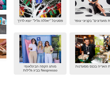
 מועדונים” בקניוני עופר
פסטיבל "יאללה גליל" יוצא לדרך
 האריה בכנס מסעדנות
מותג הקפה הבינלאומי
Nespresso בביג גלילות