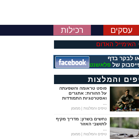
עסקים
רכילות
האימייל האדום
ו לבקר בדף
ייסבוק של
פלאשנט
פים והמלצות
פוסט טראומה והשפעתה
על ההורות: אתגרים
ואסטרטגיות התמודדות
...
טיפים והמלצות
| ממומן
נחשים בשרון: מדריך מקיף
לתושבי האזור
...
טיפים והמלצות
| ממומן