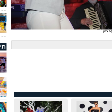
ה כהן
תי