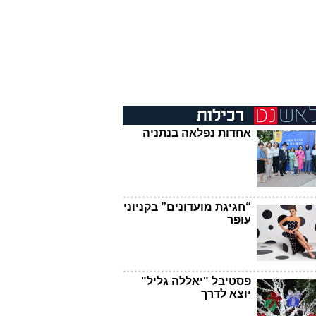
אחדות נפלאה בנתניה
“חגיגת מועדונים” בקניוני
עופר
פסטיבל "יאללה גליל"
יוצא לדרך