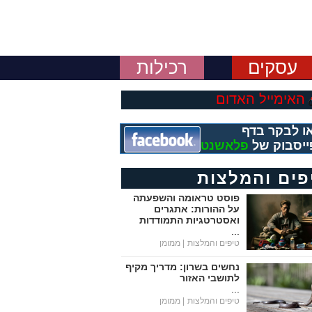
עסקים
רכילות
האימייל האדום
ו לבקר בדף
ייסבוק של
פלאשנט
פים והמלצות
פוסט טראומה והשפעתה
על ההורות: אתגרים
ואסטרטגיות התמודדות
...
טיפים והמלצות
| ממומן
נחשים בשרון: מדריך מקיף
לתושבי האזור
...
טיפים והמלצות
| ממומן