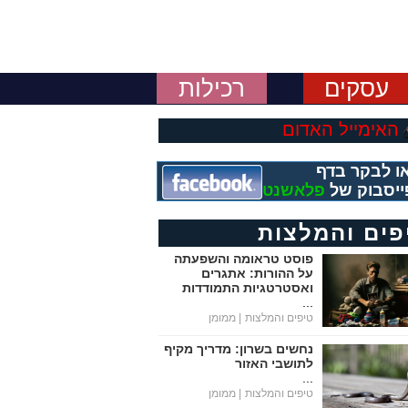
עסקים
רכילות
האימייל האדום
ו לבקר בדף
ייסבוק של
פלאשנט
פים והמלצות
פוסט טראומה והשפעתה
על ההורות: אתגרים
ואסטרטגיות התמודדות
...
טיפים והמלצות
| ממומן
נחשים בשרון: מדריך מקיף
לתושבי האזור
...
טיפים והמלצות
| ממומן