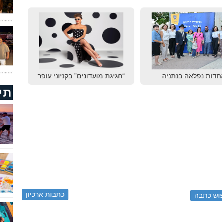
חדות נפלאה בנתניה
“חגיגת מועדונים” בקניוני עופר
תי
כתבות ארכיון