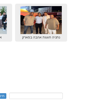
נתניה חוגגת אהבה בפארק
א