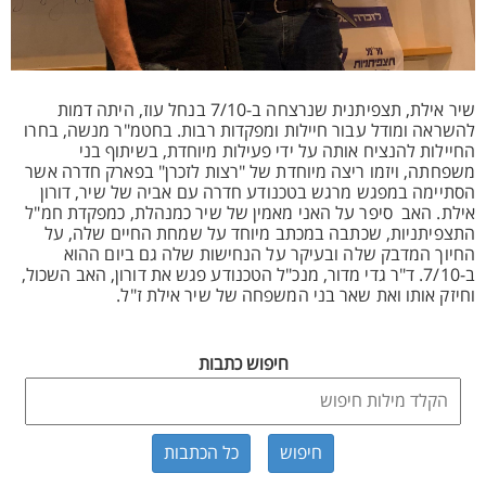
שיר אילת, תצפיתנית שנרצחה ב-7/10 בנחל עוז, היתה דמות
להשראה ומודל עבור חיילות ומפקדות רבות. בחטמ"ר מנשה, בחרו
החיילות להנציח אותה על ידי פעילות מיוחדת, בשיתוף בני
משפחתה, ויזמו ריצה מיוחדת של "רצות לזכרן" בפארק חדרה אשר
הסתיימה במפגש מרגש בטכנודע חדרה עם אביה של שיר, דורון
אילת. האב סיפר על האני מאמין של שיר כמנהלת, כמפקדת חמ"ל
התצפיתניות, שכתבה במכתב מיוחד על שמחת החיים שלה, על
החיוך המדבק שלה ובעיקר על הנחישות שלה גם ביום ההוא
ב-7/10. ד"ר גדי מדור, מנכ"ל הטכנודע פגש את דורון, האב השכול,
וחיזק אותו ואת שאר בני המשפחה של שיר אילת ז"ל.
חיפוש כתבות
כל הכתבות