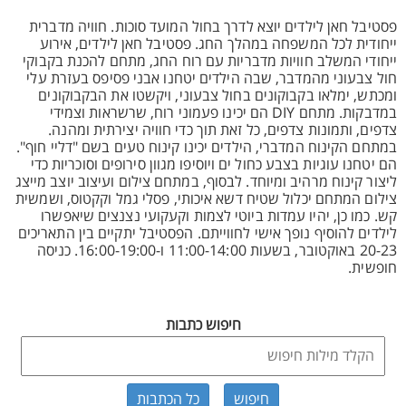
פסטיבל חאן לילדים יוצא לדרך בחול המועד סוכות. חוויה מדברית
ייחודית לכל המשפחה במהלך החג. פסטיבל חאן לילדים, אירוע
ייחודי המשלב חוויות מדבריות עם רוח החג, מתחם להכנת בקבוקי
חול צבעוני מהמדבר, שבה הילדים יטחנו אבני פסיפס בעזרת עלי
ומכתש, ימלאו בקבוקונים בחול צבעוני, ויקשטו את הבקבוקונים
במדבקות. מתחם DIY הם יכינו פעמוני רוח, שרשראות וצמידי
צדפים, ותמונות צדפים, כל זאת תוך כדי חוויה יצירתית ומהנה.
במתחם הקינוח המדברי, הילדים יכינו קינוח טעים בשם "דליי חוף".
הם יטחנו עוגיות בצבע כחול ים ויוסיפו מגוון סירופים וסוכריות כדי
ליצור קינוח מרהיב ומיוחד. לבסוף, במתחם צילום ועיצוב יוצב מייצג
צילום המתחם יכלול שטיח דשא איכותי, פסלי גמל וקקטוס, ושמשית
קש. כמו כן, יהיו עמדות ביוטי לצמות וקעקועי נצנצים שיאפשרו
לילדים להוסיף נופך אישי לחווייתם. הפסטיבל יתקיים בין התאריכים
20-23 באוקטובר, בשעות 11:00-14:00 ו-16:00-19:00. כניסה
חופשית.
חיפוש כתבות
כל הכתבות