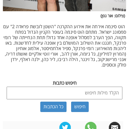
(צילום: אור גפן)
הוט סינמה אירחה את אירוע ההקרנה "השטן לובשת פראדה 2" עם
סמסונג ישראל. מתחם הוט סינמה בעופר הקניון הגדול בפתח
תקווה, הפך הערב למסלול אופנה אחד גדול! תחת הנחייתה של רומי
פרנקל, חגגנו את השילוב המושלם בין אופנה עילית לחדשנות. באו
ליהנות מהאירוע: רומי פרנקל, ספיר אלחמיסטר, אלמוג אוחיון
(המרוץ למיליון), גל ג׳ומה, אורן להב, אורי זוטי אלקיים ואשתו דריה,
אנני מרישניקוב, גל זינגר, הילה רביבו, ליר כהן, ילנה ראלף, ירדן
פולק ונוספים.
חיפוש כתבות
כל הכתבות