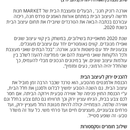
שילוב מנצח בין האווירה לייחודית (צילום: יח"צ)
אורנה רזניק חגג' , הבעלים ומעצבת הבית של MARKET חנות
חדשה לעיצוב הבית במתחם אורוות האמנים פרדס חנה, ריכזה
עבורכם בכתבה הבאה את הטרנדים שיובילו את תחום עיצוב הבית
בשנת 2020.
שנת 2020 מתאפיינת בשילובים, במשחק בין קווי עיצוב שונים
ואפילו מנוגדים. קווים גאומטריים יחד עם עיצובים מעוגלים.
צבעוניות יחד עם פשטות ורוגע. אורנה: "בכל הבתים שאני מעצבת
ולכל הלקוחות שאני מייעצת להם אני ממליצה להעז! לשלב בין
עולמות עיצוב שונים. אך במינונים הנכונים מבלי להעמיס, כך
שהחלל יהיה הרמוני, נעים ומזמין".
להכניס ירוק לעיצוב הבית
הכנסת אלמנטים מהטבע, הוא טרנד שכבר הרבה זמן מוביל את
עיצוב הבית. גם השנה הטבע ימשיך לבלוט ולסגנן את חלל הבית,
ע"י הכנסת החוץ פנימה של אווירה טבעית וירוקה הביתה. אם חסר
לכם צבע בבית, הניחו עציץ ירוק וכך תרוויחו גם כתם צבע בחלל וגם
אווירה שלמה. הצמחייה יכולה להיות מגוונת החל מעציץ ירוק, ועד
פרחים צבעוניים, מעציצים חיים ועד פרחי משי. כל עוד זה משדר
טבע- זה שופע סטייל.
שילוב חומרים וטקסטורות