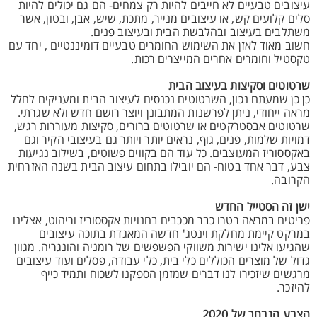
עיצובים טבעיים לא חייבים להיות רק צמחים- הם גם יכולים להיות
סלים קלועים קש, או עיצובים מנייר, מתכת, שיש, אבן, ובטון, אשר
משתלבים בעיצוב ובהלבשת הבית ובעיצוב פנים.
חשוב מאוד לאזן את השימוש החומרים טבעיים דומיננטיים , יחד עם
טקסטיל וחומרים אחרים המייצרים רכות.
שרטוטים וסקיצות בעיצוב הבית
כן כן שמעתם נכון, השרטוטים נכנסים לעיצוב הבית ומעניקים לחלל
מראה ייחודי, ניתן לפרשנות המתבונן ויוצר רושם חדש ולא שגרתי.
שרטוטים אבסטרקטים או שרטוטים ברורים, סקיצות מעוררות רגש,
דמויות שלמות, פנים, גוף, נראים יותר ויותר גם בעיצובי הקיר וגם
באקססוריז המעוצבים. כל עוד הם בקווים פשוטים, בשילוב נגיעות
צבע, דבר אחד בטוח- הם יובילו בתחום עיצוב הבית בשנה האזרחית
הקרובה.
ישן זה הסטייל החדש
פריטים במראה רטרו כבר מככבים בחנויות אקססוריז וריהוט, אצלינו
במרקט קיימת מחלקת וינטג' חדשה המאגדת בתוכה עיצובים
שהגיעו אלינו ישירות משווקי הפשפשים של רומניה והונגריה. מגוון
גדול של מוצרים הכוללים כלי בית, כלי עבודה, פסלים ועוד עיצובים
מרגשים שיזכירו לנו דברים שמזמן הספקנו לשכוח ותמיד כייף
להיזכר.
הצבע הנבחר של 2020