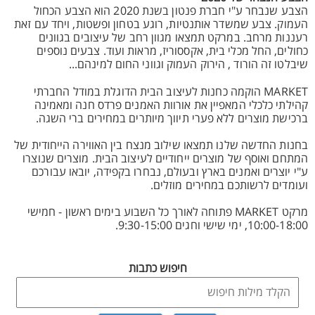
הצבע שנבחר ע"י חברת פנטון בשנת 2020 הוא הצבע הכחול
העמוק. צבע שמשדר אותנטיות, רוגע בטחון ופשטות, ויחד עם זאת
רעננות מרחב. במרקט תמצאו מגוון רחב של עיצובים בגוונים
כחולים, החל מכלי בית, אקססוריז, מראות ועוד. צבעים נוספים
שיבלטו זה הורוד , הירוק העמוק וגווני החום למינהם...
MARKET הוקמה כחנות לעיצוב הבית הדוגלת במודל החברתי
קהילתי כלכלי המאפיין את אורוות האמנים פרדס חנה ומאמינה
ברכישת מוצרים ללא פערי תיווך מיותרים במחירים ברי השגה.
בחנות החדשה שלנו תמצאו שילוב מנצח בין האווירה הייחודית של
המתחם ואוסף של מוצרים ייחודיים לעיצוב הבית. מוצרים שנוצרו
ע"י יוצרים ואמנים בארץ ובעולם, נבחרו בקפידה, יובאו עבורכם
ועומדים לרשותכם במחירים מוזלים.
מרקט MARKET פתוחה לאורך כל השבוע בימים ראשון - חמישי
10:00-18:00, ימי שישי וחגים 9:30-15:00.
חיפוש כתבות