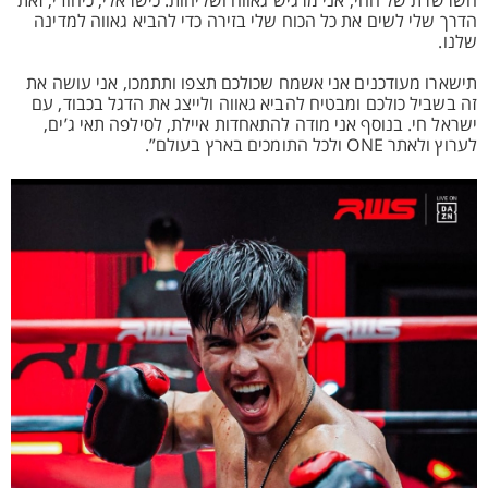
השרשרת של החי, אני מרגיש גאווה ושליחות. כישראלי, כיהודי, זאת
הדרך שלי לשים את כל הכוח שלי בזירה כדי להביא גאווה למדינה
שלנו.
תישארו מעודכנים אני אשמח שכולכם תצפו ותתמכו, אני עושה את
זה בשביל כולכם ומבטיח להביא גאווה ולייצג את הדגל בכבוד, עם
ישראל חי. בנוסף אני מודה להתאחדות איילת, לסילפה תאי ג’ים,
לערוץ ולאתר ONE ולכל התומכים בארץ בעולם”.